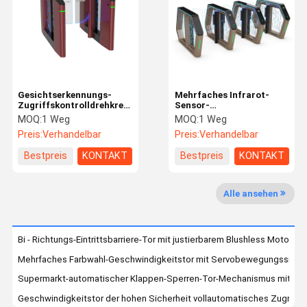
Fabrik-
Qualitätskon
Treten Sie
Nachrichten
Ausflug
Trolle
Mit Uns In
Verbindung
Gesichtserkennungs-
Mehrfaches Infrarot-
Zugriffskontrolldrehkreuz-
Sensor-
Tor Rfid optisches für
Geschwindigkeits-Tor-
MOQ:
1 Weg
MOQ:
1 Weg
Bahnhof
Drehkreuz mit
Preis:
Verhandelbar
Preis:
Verhandelbar
Entdeckungs-
Fordern Sie
Sicherheitspass-
Ein Zitat
Bestpreis
KONTAKT
Bestpreis
KONTAKT
Erfahrung
Geschwindigkeitstordrehkreuz
Alle ansehen
Schwenktürdrehkreuz
Bi - Richtungs-Eintrittsbarriere-Tor mit justierbarem Blushless Motor
Gesichtsanerkennungs-Drehkreuz
Mehrfaches Farbwahl-Geschwindigkeitstor mit Servobewegungssinus
Klappe Barrier Gate
Supermarkt-automatischer Klappen-Sperren-Tor-Mechanismus mit s
Geschwindigkeitstor der hohen Sicherheit vollautomatisches Zugriffs
Stativ Drehkreuz Gate