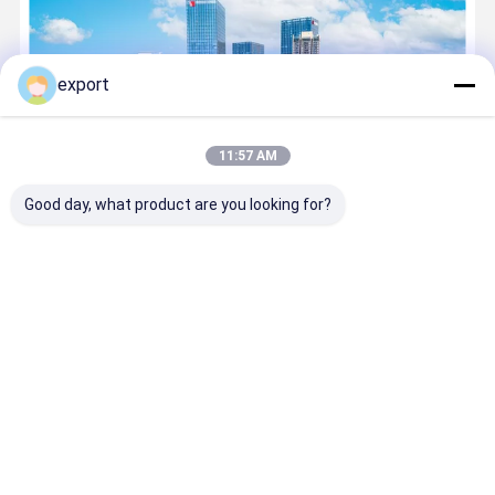
export
11:57 AM
Good day, what product are you looking for?
Shenzhen-TÜR intelligente Steuerungstechnik Co., Ltd. (Code auf
Lager 832966) ist ein High-Teches Unternehmen im feld von
intelligente Zugriffskontrolle basiert auf der rechnenden Wolke,
die in Longhua-Bezirk fand, Shenzhen. TÜR hat mehr als 400
...
Lernen Sie mehr
Jetzt anrufen
Kontakt
Startseite
Über uns
Kontakt
Desktop Site