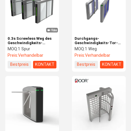
0.3s Screwless Weg des
Durchgangs-
Geschwindigkeits-
Geschwindigkeits-Tor-
Drehkreuz-Flugsteig-
Drehkreuz IP42 TCP-IP
MOQ:
1 Spur
MOQ:
1 Weg
600mm 900mm mit
SUS304 1000mm
Preis:
Verhandelbar
Preis:
Verhandelbar
Servomotor
Bestpreis
KONTAKT
Bestpreis
KONTAKT