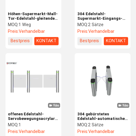
Höhen-Supermarkt-Mall-
304 Edelstahl-
Tor-Edelstahl-gleitende
Supermarkt-Eingangs-
Fußgängertore des Anti-
Tore mit schwanzlosem
MOQ:
1 Weg
MOQ:
2 Sätze
Aufstiegs-1400mm
Motor DCs
Preis:
Verhandelbar
Preis:
Verhandelbar
Bestpreis
KONTAKT
Bestpreis
KONTAKT
offenes Edelstahl-
304 gebürstetes
Servobewegungsacrylarm-
Edelstahl-automatisches
Spalten-Schwingen-
einziehbares Drehkreuz-
MOQ:
1
MOQ:
2 Sätze
Drehkreuz-Tor der nahen
Mechanismus-
Preis:
Verhandelbar
Preis:
Verhandelbar
Zeit-0.5S
Zugriffskontrollsperren-