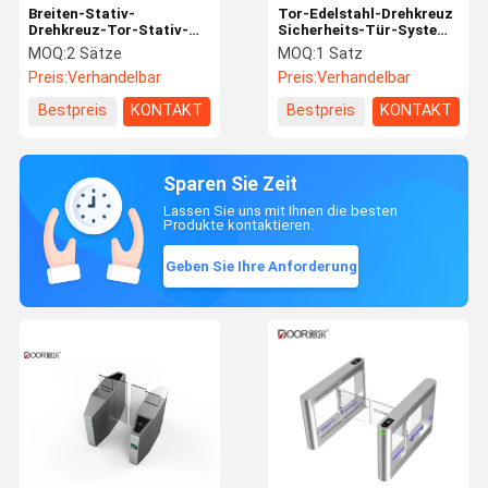
Breiten-Stativ-
Tor-Edelstahl-Drehkreuz
Drehkreuz-Tor-Stativ-
Sicherheits-Tür-System-
Zugangs-System SUS304
volles automatisches
MOQ:
2 Sätze
MOQ:
1 Satz
IP65 550mm für Metro-
volles hohes Drehkreuz-
Preis:
Verhandelbar
Preis:
Verhandelbar
Station
Mechanismus-Smarts
Turnstyle
Bestpreis
KONTAKT
Bestpreis
KONTAKT
Sparen Sie Zeit
Lassen Sie uns mit Ihnen die besten
Produkte kontaktieren.
Geben Sie Ihre Anforderung