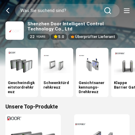
Shenzhen Door Intelligent Control
Technology Co., Ltd
22
5.0
Überprüfter Lieferant
YEARS
Geschwindigk
Schwenktürd
Gesichtsaner
Klappe
eitstordrehkr
rehkreuz
kennungs-
Barrier Ga
euz
Drehkreuz
Unsere Top-Produkte