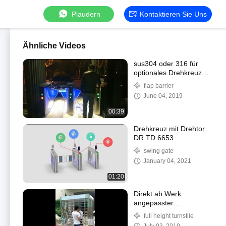
Plaudern
Kontaktieren Sie Uns
Ähnliche Videos
sus304 oder 316 für
optionales Drehkreuz
mit Klappensperre
flap barrier
June 04, 2019
00:39
Drehkreuz mit Drehtor
DR.TD.6653
swing gate
January 04, 2021
01:20
Direkt ab Werk
angepasster
bürstenloser
full height turnstile
Drehkreuzmotor in