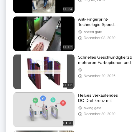
July 03, 2019
voller Höhe als Option
00:34
Anti-Fingerprint-
Technologie Speed
Gate DR.TD.6626
speed gate
December 08, 2020
00:05
Schnelles Geschwindigkeitsto
mehreren Farboptionen und
Servomotor-
Sinuswellensteuerungstechn
Geschwindigkeitsschraubschrau
November 20, 2025
00:06
Heißes verkaufendes
DC-Drehkreuz mit
bürstenlosem Motor
swing gate
December 30, 2020
01:20