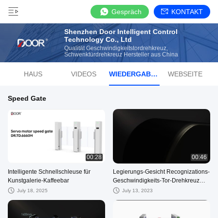
Gespräch
KONTAKT
Shenzhen Door Intelligent Control
Technology Co., Ltd
Qualität Geschwindigkeitstordrehkreuz,
Schwenktürdrehkreuz Hersteller aus China
HAUS
VIDEOS
WIEDERGABELISTE
WEBSEITE
Speed Gate
00:28
00:46
Intelligente Schnellschleuse für
Legierungs-Gesicht Recognizations-
Kunstgalerie-Kaffeebar
Geschwindigkeits-Tor-Drehkreuz
0.3S offenes Alluminum
July 18, 2025
July 13, 2023