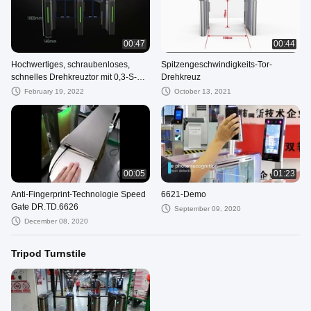
00:47
00:44
Hochwertiges, schraubenloses,
Spitzengeschwindigkeits-Tor-
schnelles Drehkreuztor mit 0,3-S-
Drehkreuz
Servomotor
February 19, 2022
October 13, 2021
00:05
01:23
Anti-Fingerprint-Technologie Speed
6621-Demo
Gate DR.TD.6626
September 09, 2020
December 08, 2020
Tripod Turnstile