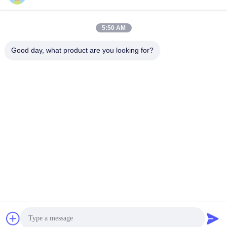
5:50 AM
00:16
Good day, what product are you looking for?
Drehtor für Gebäudenutzung
August 07, 2026
Weitere Videos
01:08
00:56
Smart Speed Gate Drehkreuz
Fußgänger-E-Tor
Schwenktür Servomotor für
July 26, 2022
Fitnessstudio, Bürogebäude,
July 22, 2025
Hotellobby