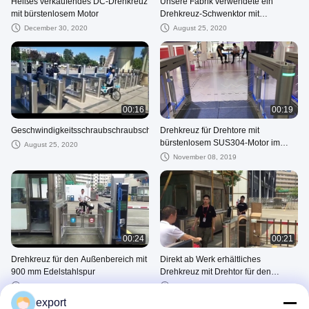
Heißes verkaufendes DC-Drehkreuz
Unsere Fabrik verwendete ein
mit bürstenlosem Motor
Drehkreuz-Schwenktor mit
Edelstahlarm
December 30, 2020
August 25, 2020
00:16
00:19
Geschwindigkeitsschraubschraubschrauber
Drehkreuz für Drehtore mit
bürstenlosem SUS304-Motor im
August 25, 2020
Außenbereich
November 08, 2019
00:24
00:21
Drehkreuz für den Außenbereich mit
Direkt ab Werk erhältliches
900 mm Edelstahlspur
Drehkreuz mit Drehtor für den
Außenbereich
August 07, 2026
August 06, 2026
export