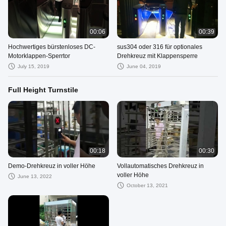
00:06
00:39
Hochwertiges bürstenloses DC-
sus304 oder 316 für optionales
Motorklappen-Sperrtor
Drehkreuz mit Klappensperre
July 15, 2019
June 04, 2019
Full Height Turnstile
00:18
00:30
Demo-Drehkreuz in voller Höhe
Vollautomatisches Drehkreuz in
voller Höhe
June 13, 2022
October 13, 2021