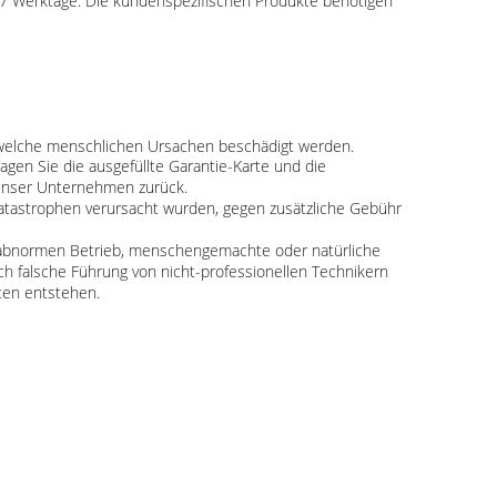
-7 Werktage. Die kundenspezifischen Produkte benötigen
ndwelche menschlichen Ursachen beschädigt werden.
agen Sie die ausgefüllte Garantie-Karte und die
 unser Unternehmen zurück.
tastrophen verursacht wurden, gegen zusätzliche Gebühr
 abnormen Betrieb, menschengemachte oder natürliche
ch falsche Führung von nicht-professionellen Technikern
ten entstehen.