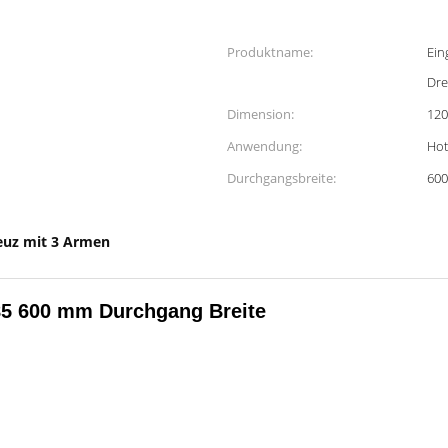
Produktname:
Ein
Dre
Dimension:
12
Anwendung:
Hot
Durchgangsbreite:
60
euz mit 3 Armen
485 600 mm Durchgang Breite