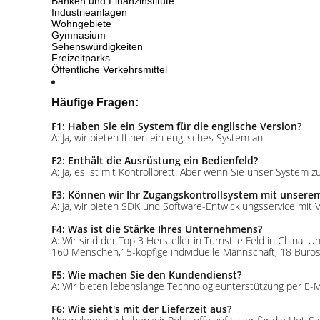
Banken und Finanzinstitute
Industrieanlagen
Wohngebiete
Gymnasium
Sehenswürdigkeiten
Freizeitparks
Öffentliche Verkehrsmittel
Häufige Fragen:
F1: Haben Sie ein System für die englische Version?
A: Ja, wir bieten Ihnen ein englisches System an.
F2: Enthält die Ausrüstung ein Bedienfeld?
A: Ja, es ist mit Kontrollbrett. Aber wenn Sie unser Syste
F3: Können wir Ihr Zugangskontrollsystem mit unsere
A: Ja, wir bieten SDK und Software-Entwicklungsservice mit 
F4: Was ist die Stärke Ihres Unternehmens?
A: Wir sind der Top 3 Hersteller in Turnstile Feld in China
160 Menschen,15-köpfige individuelle Mannschaft, 18 Büros,
F5: Wie machen Sie den Kundendienst?
A: Wir bieten lebenslange Technologieunterstützung per E-M
F6: Wie sieht's mit der Lieferzeit aus?