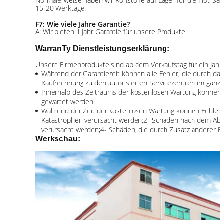
Normalerweise haben wir Rohstoffe auf Lager für die Hot-
15-20 Werktage.
F7: Wie viele Jahre Garantie?
A: Wir bieten 1 Jahr Garantie für unsere Produkte.
Warra
n
Ty Dienstleistungserklärung:
Unsere Firmenprodukte sind ab dem Verkaufstag für ein Jah
Während der Garantiezeit können alle Fehler, die durch da
Kaufrechnung zu den autorisierten Servicezentren im gan
Innerhalb des Zeitraums der kostenlosen Wartung können
gewartet werden.
Während der Zeit der kostenlosen Wartung können Fehle
Katastrophen verursacht werden;2- Schäden nach dem Abbau
verursacht werden;4- Schäden, die durch Zusatz anderer 
Werkschau: