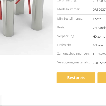
Zertifizierung:
CE / IS09
Modellnummer:
DRTD637
Min Bestellmenge:
1 Satz
Preis:
Verhande
Verpackung
Hölzerne
Informationen:
Lieferzeit:
5-7 Werk
Zahlungsbedingungen:
T/T, West
Versorgungsmaterial-
2500 Sät
Fähigkeit:
Bestpreis