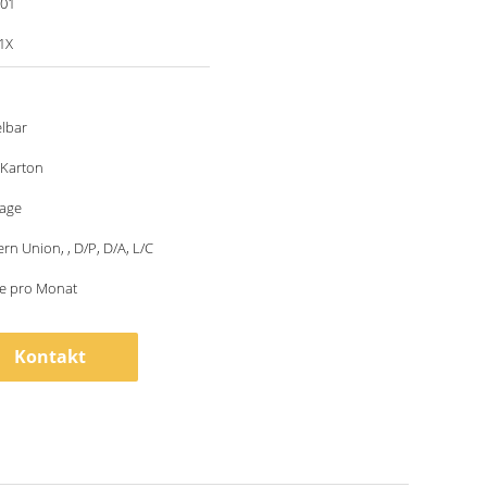
001
1X
lbar
 Karton
tage
ern Union, , D/P, D/A, L/C
ze pro Monat
Kontakt