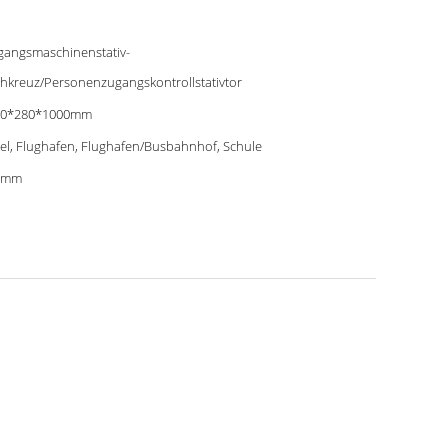
gangsmaschinenstativ-
hkreuz/Personenzugangskontrollstativtor
00*280*1000mm
el, Flughafen, Flughafen/Busbahnhof, Schule
0mm