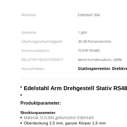
Material:
Edelstahl 304
Garantie:
1 Jahr
Überholgeschwindigkeit:
30-40 Personen/min
Kommunikation:
TCP/IP RS485
RELATIVE FEUCHTIGKEIT:
keine Kondensation, ≤90%
Stativsperrentor
Drehkr
Hervorheben:
,
Edelstahl Arm Drehgestell Stativ RS
Produktparameter:
Strukturparameter
Material: SUS304 gebürsteter Edelstahl
Oberdeckung 2,0 mm, ganzer Körper 1,5 mm