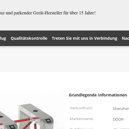
z und parkender Gerät-Hersteller für über 15 Jahre!
lug
Qualitätskontrolle
Treten Sie mit uns in Verbindung
Nac
Grundlegende Informationen
Herkunftsort:
Shenzhen
Markenname:
DOOR