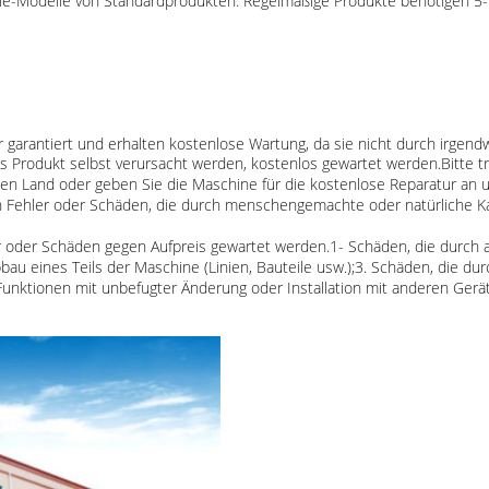
Sale-Modelle von Standardprodukten. Regelmäßige Produkte benötigen 5
r garantiert und erhalten kostenlose Wartung, da sie nicht durch irge
s Produkt selbst verursacht werden, kostenlos gewartet werden.Bitte tr
zen Land oder geben Sie die Maschine für die kostenlose Reparatur an
 Fehler oder Schäden, die durch menschengemachte oder natürliche Ka
r oder Schäden gegen Aufpreis gewartet werden.1- Schäden, die durch
 eines Teils der Maschine (Linien, Bauteile usw.);3. Schäden, die dur
Funktionen mit unbefugter Änderung oder Installation mit anderen Gerä