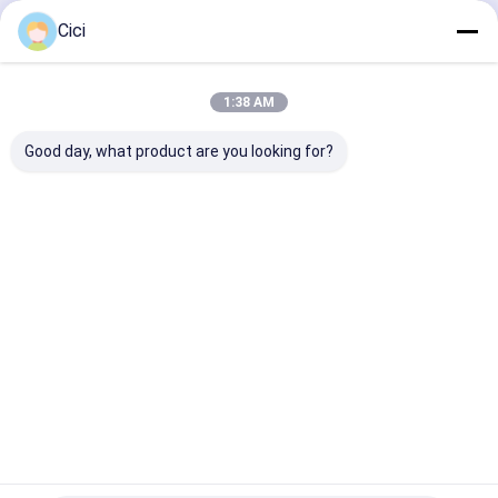
Fortsetzen
Cici
Flughafendrehkreuz
Voller Höhe Drehkreuz
1:38 AM
Unsere Kategorien
Gesichtserkennung Access Control System
Good day, what product are you looking for?
LPR-Parksystem
Strafzettelzufuhrmaschine
Geschwindigk
Schwenktürd
Gesichtsaner
Klappe
Autosperrentor
eitstordrehkr
rehkreuz
kennungs-
Barrier Ga
euz
Drehkreuz
Parkleitsystem
Schieben des Drehkreuzes
Halbhohes Drehkreuz
Startseite
Über uns
Kontakt
Desktop Site
Sitemap
Privacy policy
EV Aufladung
Qualität
Geschwindigkeitstordrehkreuz
China Fabrik.Copyright ©