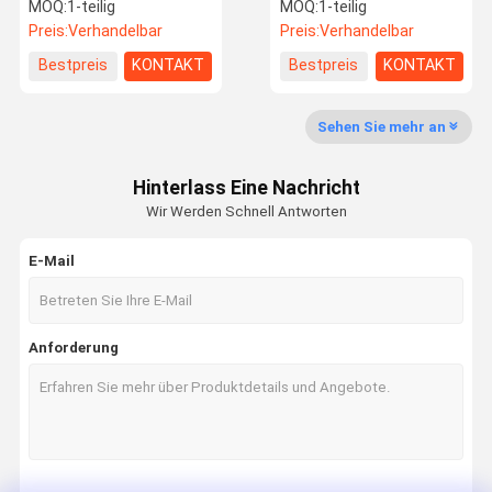
Gesichtserkennungs-
Gerät der biometrischen
MOQ:
1-teilig
MOQ:
1-teilig
Anschluss für
Zugangskontrolle
Preis:
Verhandelbar
Preis:
Verhandelbar
Zugriffskontrollsystem
Fabrik-
Qualitätskon
Treten Sie
Nachrichten
Bestpreis
KONTAKT
Bestpreis
KONTAKT
Ausflug
Trolle
Mit Uns In
Verbindung
Sehen Sie mehr an
Hinterlass Eine Nachricht
Wir Werden Schnell Antworten
Fordern Sie
Ein Zitat
E-Mail
Geschwindigkeitstordrehkreuz
Anforderung
Schwenktürdrehkreuz
Gesichtsanerkennungs-Drehkreuz
Klappe Barrier Gate
Stativ Drehkreuz Gate