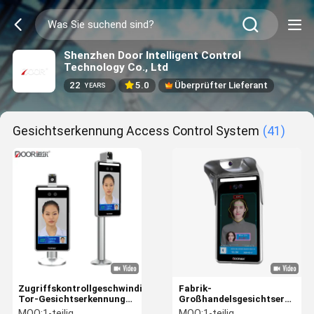
Shenzhen Door Intelligent Control
Technology Co., Ltd
22
5.0
Überprüfter Lieferant
YEARS
Gesichtserkennung Access Control System
(41)
Zugriffskontrollgeschwindigkeits-
Fabrik-
Tor-Gesichtserkennungs-
Großhandelsgesichtserkennu
Anschluss
Zugriffskontrollanschluß
MOQ:
1-teilig
MOQ:
1-teilig