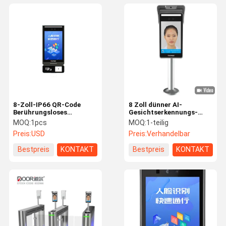
8-Zoll-IP66 QR-Code
8 Zoll dünner AI-
Berührungsloses
Gesichtserkennungs-
biometrisches
Anschluss mit Fieber-
MOQ:
1pcs
MOQ:
1-teilig
Gesichtserkennungs-
Entdeckung
Preis:
USD
Preis:
Verhandelbar
Zugriffsteuerungsterminal
für einfachen und
Bestpreis
KONTAKT
Bestpreis
KONTAKT
schnellen Zugriff