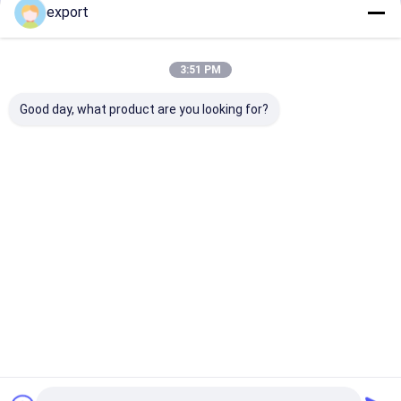
export
3:51 PM
Good day, what product are you looking for?
Certificates
Startseite
Über uns
Kontakt
Desktop Site
Sitemap
Privacy policy
Qualität
Geschwindigkeitstordrehkreuz
China Fabrik.Copyright ©
2026 Shenzhen Door Intelligent Control Technology Co., Ltd. All