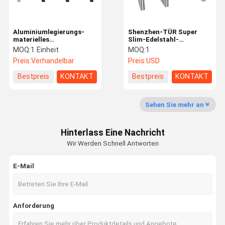
Aluminiumlegierungs-
Shenzhen-TÜR Super
materielles
Slim-Edelstahl-
biometrisches
Infrarotabfragungsschwenkt
MOQ:
1 Einheit
MOQ:
1
Steuerdünnes
Preis:
Verhandelbar
Preis:
USD
Bemessungsgeschwindigkeits-
Tor-Drehkreuz
Bestpreis
KONTAKT
Bestpreis
KONTAKT
Sehen Sie mehr an
Hinterlass Eine Nachricht
Wir Werden Schnell Antworten
E-Mail
Anforderung