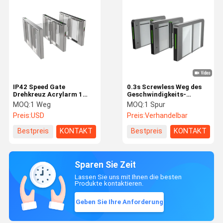
IP42 Speed ​​Gate
0.3s Screwless Weg des
Drehkreuz Acrylarm 1
Geschwindigkeits-
Meter Kabinett
Drehkreuz-Flugsteig-
MOQ:
1 Weg
MOQ:
1 Spur
Begrenzter Platz
600mm 900mm mit
Preis:
USD
Preis:
Verhandelbar
Projektnutzung
Servomotor
Bestpreis
KONTAKT
Bestpreis
KONTAKT
Sparen Sie Zeit
Lassen Sie uns mit Ihnen die besten
Produkte kontaktieren.
Geben Sie Ihre Anforderung