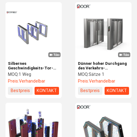
Silbernes
Dünner hoher Durchgang
Geschwindigkeits-Tor-
des Verkehrs-
Drehkreuz Fastlane-
automatisches System-
MOQ:
1 Weg
MOQ:
Sätze 1
Drehkreuz mit
Geschwindigkeits-
Preis:
Verhandelbar
Preis:
Verhandelbar
Kartenleser und Qr-Code
Flugsteig-1100mm
Bestpreis
KONTAKT
Bestpreis
KONTAKT