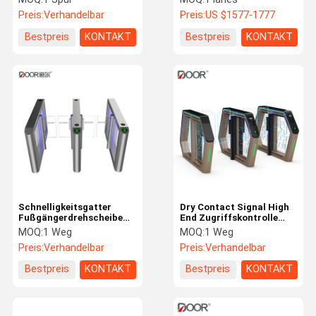
600mm 900mm mit
Preis:
Verhandelbar
Preis:
US $1577-1777
Servomotor
Bestpreis
KONTAKT
Bestpreis
KONTAKT
Schnelligkeitsgatter
Dry Contact Signal High
Fußgängerdrehscheibe
End Zugriffskontrolle
CE
Drehscheibe
MOQ:
1 Weg
MOQ:
1 Weg
Preis:
Verhandelbar
Preis:
Verhandelbar
Bestpreis
KONTAKT
Bestpreis
KONTAKT