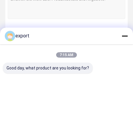
Fortsetzen
export
7:15 AM
Unsere Kategorien
Good day, what product are you looking for?
Geschwindigk
Schwenktürd
Gesichtsaner
Klappe
eitstordrehkr
rehkreuz
kennungs-
Barrier Ga
euz
Drehkreuz