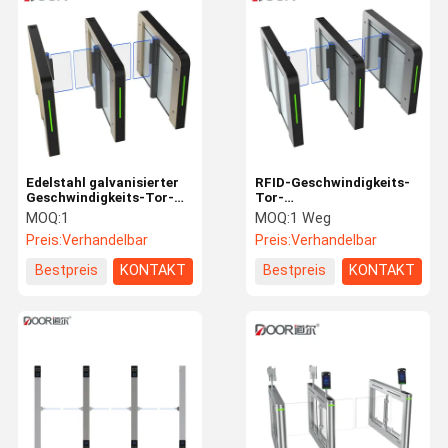
Flughafendrehkreuz
Voller Höhe Drehkreuz
Gesichtserkennung Access Control System
LPR-Parksystem
Edelstahl galvanisierter
RFID-Geschwindigkeits-
Geschwindigkeits-Tor-
Tor-
Strafzettelzufuhrmaschine
Drehkreuz-Eingang mit
Zugriffskontrollspitzenfabrik
MOQ:
1
MOQ:
1 Weg
Servomotor
schnelle Durchgangs-
Preis:
Verhandelbar
Preis:
Verhandelbar
Drehkreuz-
Autosperrentor
Infrarotinduktion
Bestpreis
KONTAKT
Bestpreis
KONTAKT
Parkleitsystem
Schieben des Drehkreuzes
Halbhohes Drehkreuz
EV Aufladung