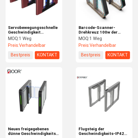
Servobewegungsschnelle
Barcode-Scanner-
Geschwindigkeit
Drehkreuz 100w der
Zugriffskontrollautomatische
Taillen-Höhen-RS485
MOQ:
1 Weg
MOQ:
1 Weg
Drehkreuztore
SUS304
Preis:
Verhandelbar
Preis:
Verhandelbar
Bestpreis
KONTAKT
Bestpreis
KONTAKT
Haus
Produkte
VR Show
Über Uns
Neues freigegebenes
Flugsteig der
dünne Geschwindigkeits-
Geschwindigkeits-IP42