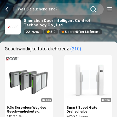
Shenzhen Door Intelligent Control
Technology Co., Ltd
22
5.0
Überprüfter Lieferant
YEARS
Geschwindigkeitstordrehkreuz
(210)
0.3s Screwless Weg des
Smart Speed Gate
Geschwindigkeits-
Drehscheibe
Drehkreuz-Flugsteig-
MOQ:
1 Spur
MOQ:
1 lanes