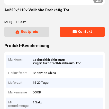
2
/
3
Ac220v/110v Vollhöhe Drehkäfig Tor
MOQ：1 Satz
Bestpreis
Kontakt
Produkt-Beschreibung
Markieren
,
Edelstahldrehkreuze
Zugriffskontrolldrehkreuz-Tor
Herkunftsort
Shenzhen China
Lieferzeit
15-20 Tage
Markenname
DOOR
Min
1 Satz
Bestellmenge