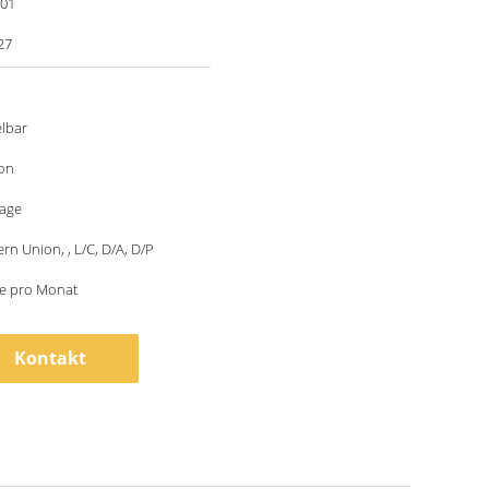
001
27
lbar
ton
tage
ern Union, , L/C, D/A, D/P
ze pro Monat
Kontakt