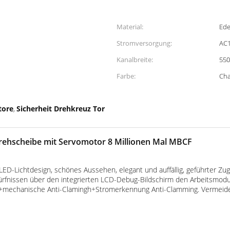
Material:
Ede
Stromversorgung:
AC1
Kanalbreite:
55
Farbe:
Ch
tore
Sicherheit Drehkreuz Tor
,
Drehscheibe mit Servomotor 8 Millionen Mal MBCF
 LED-Lichtdesign, schönes Aussehen, elegant und auffällig, geführter Z
fnissen über den integrierten LCD-Debug-Bildschirm den Arbeitsmodus
ing+mechanische Anti-Clamingh+Stromerkennung Anti-Clamming. Verme