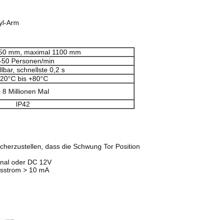
yl-Arm
550 mm, maximal 1100 mm
-50 Personen/min
llbar, schnellste 0,2 s
-20°C bis +80°C
 8 Millionen Mal
IP42
cherzustellen, dass die Schwung Tor Position
gnal oder DC 12V
ebsstrom > 10 mA