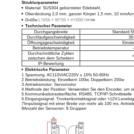
Strukturparameter
Material: SUS304 gebürsteter Edelstahl,
Oberdeckung 2,0 mm, ganzer Körper 1,5 mm, 10 mm
Acr
L1656 × W150 × H1000 mm
Größe:
m
Technischer Parameter
Durchgangsbreite
Standard 
Durchlaufgeschwindigkeit
30
Öffnungsgeschwindigkeit
Einste
Betriebstemperatur
Durchschnittliche Zyklen
>
zwischen dem Scheitern
IP-Bewertung
Elektrische Parameter
1.Spannung: AC110V/AC220V ± 10% 50-80Hz
2.Betriebsleistung: Einzelkern 100w, Doppelkern 200w
3.Antriebsmotor: Servomotor
4.Methode der Position: Verwenden Sie den Encoder, um si
5.Kommunikationsoberfläche: RS485, TCP/IP-Schnittstelle
6.Eingangssignal: Trockenkontaktsignal oder +12V-Levelsi
7Impulssignal mit einer Breite von mehr als 100 ms, Antri
8Anzahl der Sensoren: 8 Gruppen