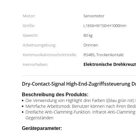
Motor:
Servomotor
Größe:
L1656×W150×H1000mm
Gewicht:
80 kg
Arbeitsumgebung:
Drinnen
Kommunikationsschnittstelle:
RS485, Trockenkontakt
Elektronische Drehkreuz
Hervorheben:
Dry-Contact-Signal High-End-Zugriffssteuerung 
Beschreibung des Produkts:
Die Verwendung von Highlight drei Farben ((blau grün rot)
Mehrfache Arbeitsmodi. Benutzer können nach ihren Bedür
Dreifache Anti-Clamming-Funktion. Infrarot-Anti-Clamm
Gegenständen
Geräteparameter: