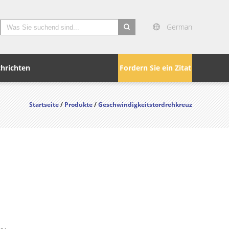
German
search
hrichten
Fordern Sie ein Zitat
Startseite
/
Produkte
/
Geschwindigkeitstordrehkreuz