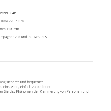
lstahl 304#
10/AC220+/-10%
0mm-1100mm
ampagne-Gold und -SCHWARZES
ugang sicherer und bequemer.
 einstellen, einfach zu bedienen
iden Sie das Phänomen der Klammerung von Personen und