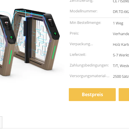
Zertifizierung:
CE / IS09
Modellnummer:
DR.TD.66
Min Bestellmenge:
1 Weg
Preis:
Verhande
Verpackung
Holz Kar
Informationen:
Lieferzeit:
5-7 Werk
Zahlungsbedingungen:
T/T, West
Versorgungsmaterial-
2500 Sät
Fähigkeit:
Bestpreis