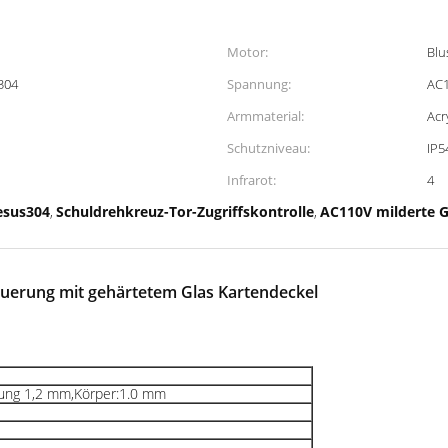
Motor:
Blu
 304
Spannung:
AC
Armmaterial:
Acr
Schutzniveau:
IP5
Infrarot:
4
esus304
Schuldrehkreuz-Tor-Zugriffskontrolle
AC110V milderte 
,
,
euerung mit gehärtetem Glas Kartendeckel
ung 1,2 mm,Körper:1.0 mm