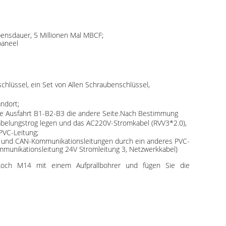
bensdauer, 5 Millionen Mal MBCF;
paneel
chlüssel, ein Set von Allen Schraubenschlüssel,
ndort;
die Ausfahrt B1-B2-B3 die andere Seite.Nach Bestimmung
kabelungstrog legen und das AC220V-Stromkabel (RVV3*2.0),
PVC-Leitung;
l und CAN-Kommunikationsleitungen durch ein anderes PVC-
ommunikationsleitung 24V Stromleitung 3, Netzwerkkabel)
och M14 mit einem Aufprallbohrer und fügen Sie die