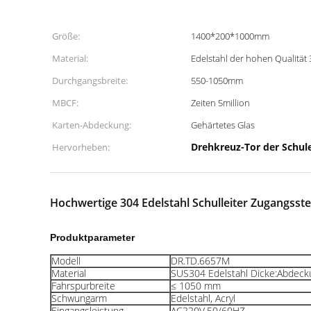
Größe:
1400*200*1000mm
Material:
Edelstahl der hohen Qualität
Durchgangsbreite:
550-1050mm
MBCF:
Zeiten 5million
Karten-Abdeckung:
Gehärtetes Glas
Drehkreuz-Tor der Schul
Hervorheben:
Hochwertige 304 Edelstahl Schulleiter Zugangsst
Produktparameter
Modell
DR.TD.6657M
Material
SUS304 Edelstahl Dicke:Abdeck
Fahrspurbreite
≤ 1050 mm
Schwungarm
Edelstahl, Acryl
Eingangsleistung
AC220V,50/60HZ