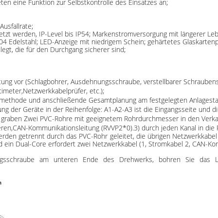
en eine Funktion zur Selbstkontrolle des Einsatzes an;
Ausfallrate;
etzt werden, IP-Level bis IP54; Markenstromversorgung mit längerer Le
Edelstahl; LED-Anzeige mit niedrigem Schein; gehärtetes Glaskarten
egt, die für den Durchgang sicherer sind;
stung vor (Schlagbohrer, Ausdehnungsschraube, verstellbarer Schraubens
imeter,Netzwerkkabelprüfer, etc.);
methode und anschließende Gesamtplanung am festgelegten Anlagesta
g der Geräte in der Reihenfolge: A1-A2-A3 ist die Eingangsseite und 
ls A graben Zwei PVC-Rohre mit geeignetem Rohrdurchmesser in den Ver
ren,CAN-Kommunikationsleitung (RVVP2*0).3) durch jeden Kanal in die 
den getrennt durch das PVC-Rohr geleitet, die übrigen Netzwerkkabe
nd ein Dual-Core erfordert zwei Netzwerkkabel (1, Stromkabel 2, CAN-K
ngsschraube am unteren Ende des Drehwerks, bohren Sie das L