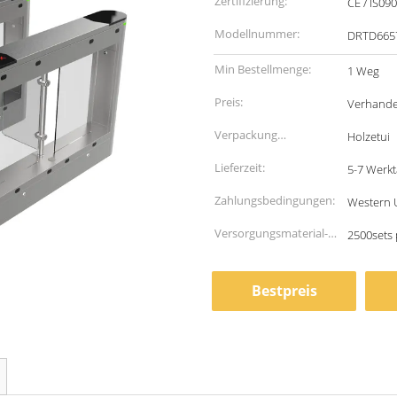
Zertifizierung:
CE / IS09
Modellnummer:
DRTD665
Min Bestellmenge:
1 Weg
Preis:
Verhande
Verpackung
Holzetui
Informationen:
Lieferzeit:
5-7 Werk
Zahlungsbedingungen:
Western U
Versorgungsmaterial-
2500sets
Fähigkeit:
Bestpreis