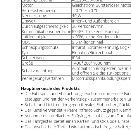
Motor
Gleichstrom-Bürstenloser Moto
Betriebstemperatur
-20 °C ~ 70 °C
Nennleistung
40 W
Umwelt
Innen- und Außenbereich
Durchlaufgeschwindigkeit
30 Personen/min
Kommunikationsoberfläche
RS485, Trockener Kontakt
Luftfeuchtigkeit
≤ 90%, keine Kondensation
MBCF
≥ 5 Millionen Mal
Schnappungsschutz
Infrarot, Stromerkennung, Logik-
Typ
Einbahn-/Bidirectional
Schutzniveau
IP54
Größe
1400*200*1000 mm
Automatisch entsperren, wenn au
Schaltvorrichtung
und öffnen Sie die Tür (optional)
Verriegelungsverfahren
Motorrückspannkupplungssperr
Hauptmerkmale des Produkts
Die Fahrspur- und Ableuchtungsleuchten nehmen die Farb
erzeugen.und mit der Verkehrslogik zusammenarbeiten, um
Schall- und Lichtmelder gegen illegales Einbrechen, Rückfa
Der Kanal verwendet 4 Paare Infrarot-Schutz gegen Kle
Annahme des dreifachen Fußgängerschutzes zum Durchfahre
Das Fahrgestell bietet einen Karten- und QR-Code-Einstell
Das abschaltbare Türfeld wird automatisch freigeschaltet,