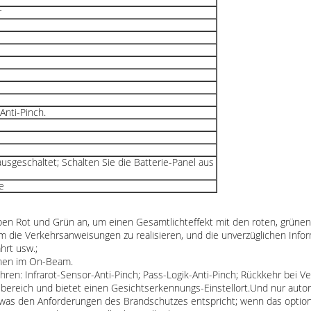
r
Anti-Pinch.
sgeschaltet; Schalten Sie die Batterie-Panel aus
e
en Rot und Grün an, um einen Gesamtlichteffekt mit den roten, grüne
 die Verkehrsanweisungen zu realisieren, und die unverzüglichen Infor
hrt usw.;
mmen im On-Beam.
n: Infrarot-Sensor-Anti-Pinch; Pass-Logik-Anti-Pinch; Rückkehr bei Ve
bereich und bietet einen Gesichtserkennungs-Einstellort.Und nur autoris
 was den Anforderungen des Brandschutzes entspricht; wenn das optional