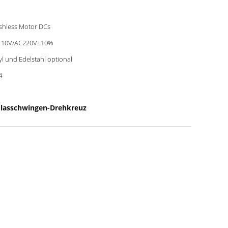
shless Motor DCs
110V/AC220V±10%
yl und Edelstahl optional
4
Glasschwingen-Drehkreuz