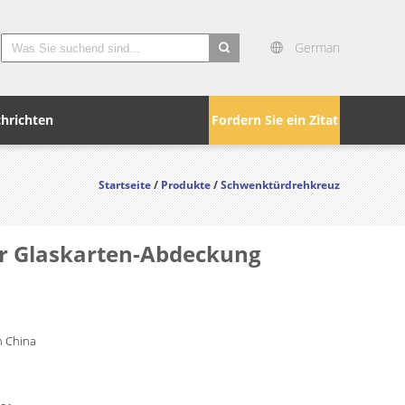
German
search
hrichten
Fordern Sie ein Zitat
Startseite
/
Produkte
/
Schwenktürdrehkreuz
er Glaskarten-Abdeckung
 China