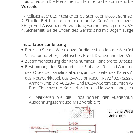
automatisch,Die Menschen dürfen frei vorbeikommen.; biet
Vorteile
1- Kollisionsschutz: integrierter bürstenloser Motor, geringe 
2. Stabiler Betrieb: kann in Innen- und Außenräumen einges
3High-End-Aussehen: Verwendung von hochwertigem SUS304 
4. Sicherheit: Beide Enden des Geräts sind mit Bögen ausgel
Installationsanleitung
Bereiten Sie die Werkzeuge für die Installation der Ausrü
Schraubendreher, elektrisches Band, Drahtschneider, Mult
Zusammensetzung der Kanalnummer, Kanalbreite, Arbeits
Bestimmung des Standorts der Einbaugeräte und Anordnun
des Ortes der Kanalinstallation, auf der Seite des Kana
das Netzwerkkabel, das 24V-Stromkabel (RVV2*0.5) passie
Anmerkung: Die AC220V- und DC24V-Stromleitungen wer
Rohr;Ein einzelner Kern erfordert ein Netzwerkkabel, u
4. Markieren Sie die Einbauhöhlen der Ausdehnu
Ausdehnungsschraube M12 vorab ein;