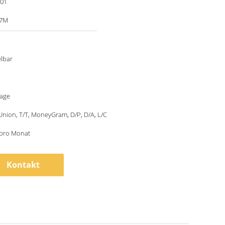
001
7M
lbar
tage
nion, T/T, MoneyGram, D/P, D/A, L/C
 pro Monat
Kontakt