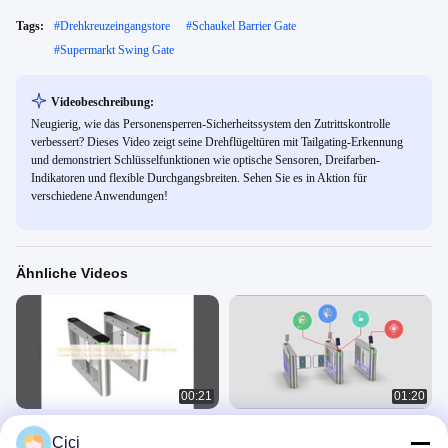
Tags:
#
Drehkreuzeingangstore
#
Schaukel Barrier Gate
#
Supermarkt Swing Gate
Videobeschreibung:
Neugierig, wie das Personensperren-Sicherheitssystem den Zutrittskontrolle
verbessert? Dieses Video zeigt seine Drehflügeltüren mit Tailgating-Erkennung
und demonstriert Schlüsselfunktionen wie optische Sensoren, Dreifarben-
Indikatoren und flexible Durchgangsbreiten. Sehen Sie es in Aktion für
verschiedene Anwendungen!
Ähnliche Videos
00:21
01:20
SUS304 Edelstahl Einzelkörper
Drehkreuz mit Drehtor DR.TD.6653
Cici
Supermarkt Drehkreuz mit Trocken-
Swing Gate