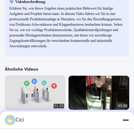
Videobeschreibung:
Erfahren Sie, wie dieses Angebot einen praktischen Mehrwert für häufige
Aufgaben und Projekte bieten kann. In diesem Video führen wir Sie in eine
professionelle Produktionsanlage in Shenzhen, wo Sie den Herstellungsprozess
von Drehkreuz-Schwenktoren und Klappenbarrieren beobachten können. Sehen
Sie zu, wie wir wichtige Produktionsschritte, Qualitätskontrollprüfungen und
praxisnahe Montagetechniken demonstrieren, mit denen wir zuverlässige
Zugangskontrolllösungen für verschiedene kommerzielle und industrielle
Anwendungen entwickeln.
Ähnliche Videos
01:20
00:06
Drehkreuz mit Drehtor DR.TD.6653
Hochwertiges bürstenloses DC-
Cici
Motorklappen-Sperrtor
Swing Gate
Flap Barrier
January 04, 2021
July 15, 2019