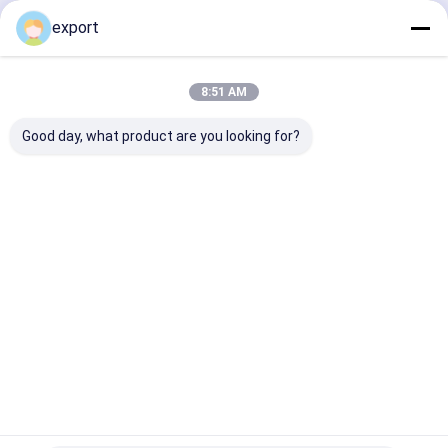
Fortsetzen
export
Flughafendrehkreuz
Voller Höhe Drehkreuz
8:51 AM
Unsere Kategorien
Gesichtserkennung Access Control System
Good day, what product are you looking for?
LPR-Parksystem
Strafzettelzufuhrmaschine
Geschwindigk
Schwenktürd
Gesichtsaner
Klappe
Autosperrentor
eitstordrehkr
rehkreuz
kennungs-
Barrier Ga
euz
Drehkreuz
Parkleitsystem
Schieben des Drehkreuzes
Halbhohes Drehkreuz
Startseite
Über uns
Kontakt
Desktop Site
Sitemap
Privacy policy
EV Aufladung
Qualität
Geschwindigkeitstordrehkreuz
China Fabrik.Copyright ©