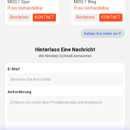
900mm behindert für
Bodenplatten schnitten
MOQ:
1 Spur
MOQ:
1 Weg
Gebäude
Blatt
Preis:
Verhandelbar
Preis:
Verhandelbar
Fabrik-
Qualitätskon
Treten Sie
Nachrichten
Bestpreis
KONTAKT
Bestpreis
KONTAKT
Ausflug
Trolle
Mit Uns In
Verbindung
Sehen Sie mehr an
Hinterlass Eine Nachricht
Wir Werden Schnell Antworten
Fordern Sie
Ein Zitat
E-Mail
Geschwindigkeitstordrehkreuz
Anforderung
Schwenktürdrehkreuz
Gesichtsanerkennungs-Drehkreuz
Klappe Barrier Gate
Stativ Drehkreuz Gate