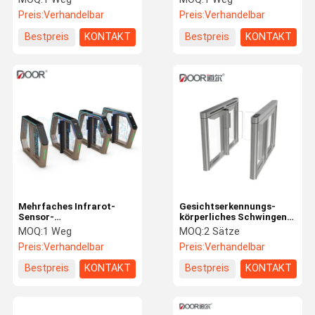
Zugriffskontrolle
Preis:
Verhandelbar
Preis:
Verhandelbar
Bestpreis
KONTAKT
Bestpreis
KONTAKT
Mehrfaches Infrarot-
Gesichtserkennungs-
Sensor-
körperliches Schwingen-
Geschwindigkeits-Tor-
Drehkreuz-Tor-
MOQ:
1 Weg
MOQ:
2 Sätze
Drehkreuz mit
Anwesenheits-System
Preis:
Verhandelbar
Preis:
Verhandelbar
Entdeckungs-
Sicherheitspass-
Bestpreis
KONTAKT
Bestpreis
KONTAKT
Erfahrung