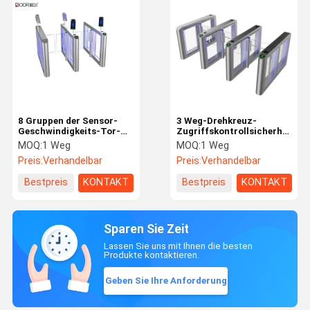
8 Gruppen der Sensor-
3 Weg-Drehkreuz-
Geschwindigkeits-Tor-
Zugriffskontrollsicherheitss
Drehkreuz-
mit 600 - 1000mm
MOQ:
1 Weg
MOQ:
1 Weg
Automatisierungs-
Durchgangs-Breiten-
Preis:
Verhandelbar
Preis:
Verhandelbar
System-550mm-1100mm
Rollstuhl-Weg
Breiten-
Bestpreis
KONTAKT
Bestpreis
KONTAKT
Sparen Sie Zeit
Lassen Sie uns mit Ihnen die besten
Produkte kontaktieren.
Geben Sie Ihre Anforderung