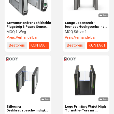
Servomotordrehzahldrehkreuz-
Lange Lebenszeit-
Flugsteig 8 Paare Sensor-
beendet Hochgeschwindigkeit
Antianbindenantikollisions
Tor-Standard
MOQ:
1 Weg
MOQ:
Sätze 1
BA/Schneeflocke
Preis:
Verhandelbar
Preis:
Verhandelbar
Bestpreis
KONTAKT
Bestpreis
KONTAKT
Haus
Produkte
VR Show
Über Uns
Silberner
Logo Printing Waist High
Drehkreuzgeschwindigkeitsflugsteig
Turnstile-Tore mit