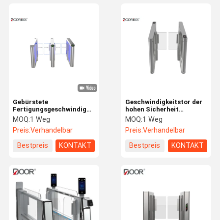
Gebürstete
Geschwindigkeitstor der
Fertigungsgeschwindigkeits-
hohen Sicherheit
Tor-Drehkreuz-Rost-
vollautomatisches
MOQ:
1 Weg
MOQ:
1 Weg
Beweis-Multi-arbeitende
Zugriffskontrollmit
Preis:
Verhandelbar
Preis:
Verhandelbar
Modi
Servomotor
Bestpreis
KONTAKT
Bestpreis
KONTAKT