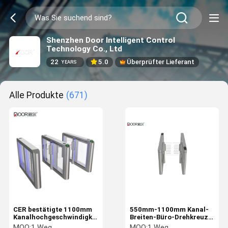
Shenzhen Door Intelligent Control
Technology Co., Ltd
22
5.0
Überprüfter Lieferant
YEARS
Alle Produkte
(671)
CER bestätigte 1100mm
550mm-1100mm Kanal-
Kanalhochgeschwindigkeitsdrehkreuz-
Breiten-Büro-Drehkreuz,
Eingangstore
Fußgängertor-
MOQ:
1 Weg
MOQ:
1 Weg