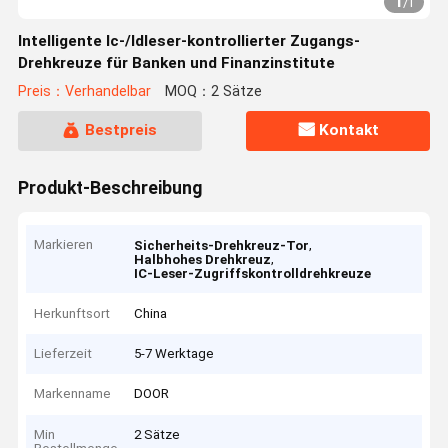
1
/
1
Intelligente Ic-/Idleser-kontrollierter Zugangs-
Drehkreuze für Banken und Finanzinstitute
Preis：Verhandelbar
MOQ：2 Sätze
Bestpreis
Kontakt
Produkt-Beschreibung
Markieren
,
Sicherheits-Drehkreuz-Tor
,
Halbhohes Drehkreuz
IC-Leser-Zugriffskontrolldrehkreuze
Herkunftsort
China
Lieferzeit
5-7 Werktage
Markenname
DOOR
Min
2 Sätze