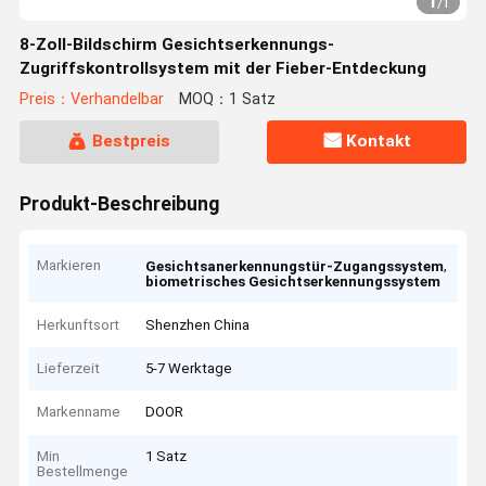
1
/
1
8-Zoll-Bildschirm Gesichtserkennungs-
Zugriffskontrollsystem mit der Fieber-Entdeckung
Preis：Verhandelbar
MOQ：1 Satz
Bestpreis
Kontakt
Produkt-Beschreibung
Markieren
,
Gesichtsanerkennungstür-Zugangssystem
biometrisches Gesichtserkennungssystem
Herkunftsort
Shenzhen China
Lieferzeit
5-7 Werktage
Markenname
DOOR
Min
1 Satz
Bestellmenge