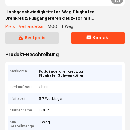
1
/
1
Hochgeschwindigkeitstor-Weg-Flughafen-
Drehkreuz/Fußgängerdrehkreuz-Tor mit
Bewegungsdem fahren
Preis：Verhandelbar
MOQ：1 Weg
Bestpreis
Kontakt
Produkt-Beschreibung
Markieren
,
Fußgängerdrehkreuztor
FlughafenSchwenktüren
Herkunftsort
China
Lieferzeit
5-7 Werktage
Markenname
DOOR
Min
1 Weg
Bestellmenge