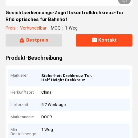
1
/
1
Gesichtserkennungs-Zugriffskontrolldrehkreuz-Tor
Rfid optisches für Bahnhof
Preis：Verhandelbar
MOQ：1 Weg
Bestpreis
Kontakt
Produkt-Beschreibung
Markieren
,
Sicherheit Drehkreuz Tor
Half Height Drehkreuz
Herkunftsort
China
Lieferzeit
5-7 Werktage
Markenname
DOOR
Min
1 Weg
Bestellmenge