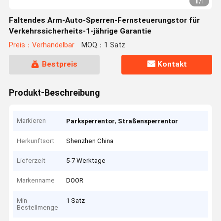
1
/
1
Faltendes Arm-Auto-Sperren-Fernsteuerungstor für
Verkehrssicherheits-1-jährige Garantie
Preis：Verhandelbar
MOQ：1 Satz
Bestpreis
Kontakt
Produkt-Beschreibung
Markieren
,
Parksperrentor
Straßensperrentor
Herkunftsort
Shenzhen China
Lieferzeit
5-7 Werktage
Markenname
DOOR
Min
1 Satz
Bestellmenge