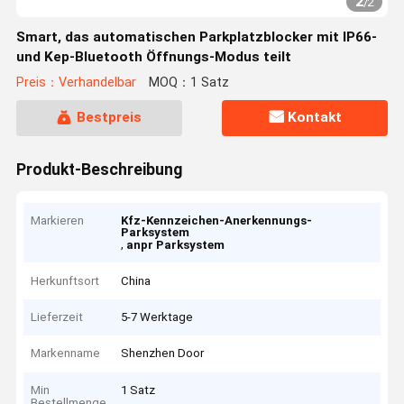
2
/
2
Smart, das automatischen Parkplatzblocker mit IP66-
und Kep-Bluetooth Öffnungs-Modus teilt
Preis：Verhandelbar
MOQ：1 Satz
Bestpreis
Kontakt
Produkt-Beschreibung
Markieren
Kfz-Kennzeichen-Anerkennungs-
Parksystem
,
anpr Parksystem
Herkunftsort
China
Lieferzeit
5-7 Werktage
Markenname
Shenzhen Door
Min
1 Satz
Bestellmenge