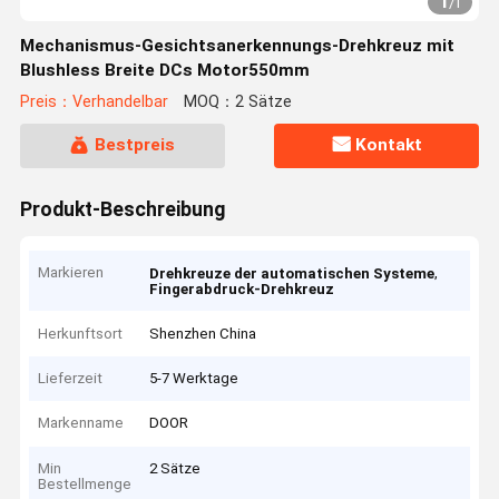
1
/
1
Mechanismus-Gesichtsanerkennungs-Drehkreuz mit
Blushless Breite DCs Motor550mm
Preis：Verhandelbar
MOQ：2 Sätze
Bestpreis
Kontakt
Produkt-Beschreibung
Markieren
,
Drehkreuze der automatischen Systeme
Fingerabdruck-Drehkreuz
Herkunftsort
Shenzhen China
Lieferzeit
5-7 Werktage
Markenname
DOOR
Min
2 Sätze
Bestellmenge