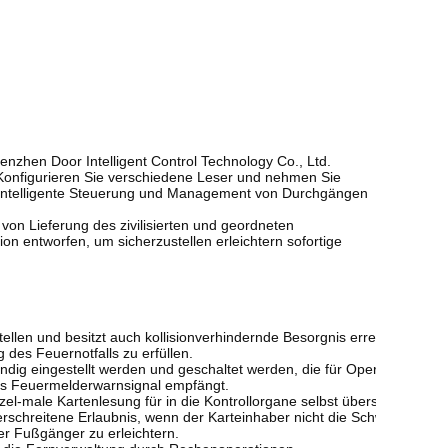
enzhen Door Intelligent Control Technology Co., Ltd.
 Konfigurieren Sie verschiedene Leser und nehmen Sie
m intelligente Steuerung und Management von Durchgängen
 von Lieferung des zivilisierten und geordneten
n entworfen, um sicherzustellen erleichtern sofortige


llen und besitzt auch kollisionverhindernde Besorgnis erregende Fußg
es Feuernotfalls zu erfüllen. 

dig eingestellt werden und geschaltet werden, die für Operation bequem
das Feuermelderwarnsignal empfängt. 

-male Kartenlesung für in die Kontrollorgane selbst überschreiten eins
rschreitene Erlaubnis, wenn der Karteinhaber nicht die Schwenktüren in 
r Fußgänger zu erleichtern. 
