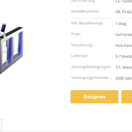
Zertifizierung:
CE / IS09
Modellnummer:
DR.TD.66
Min Bestellmenge:
1 Weg
Preis:
Verhande
Verpackung
Holz Kar
Informationen:
Lieferzeit:
5-7 Werk
Zahlungsbedingungen:
T/T, West
Versorgungsmaterial-
2500 Sät
Fähigkeit:
Bestpreis