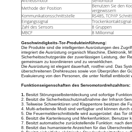
Antriebsmotor
Servomotor
Benutzen Sie den Kod
Methode der Position
vergewissern
Kommunikationsschnittstelle
RS485, TCP/IP Schnitt
Eingangssignal
Trockenkontaktsignal
Zahl des Sensors
8 Gruppen
MBCF
8 Millionmal
Geschwindigkeits-Tor-Produkteinführung:
Die Produkte sind die intelligenten Ausrüstungen des Zugri
integriert die Ausrüstung organisch Maschine, Elektronik
Sicherheitsschutzgeräte der zuverlässigen Leistung, der
gemeinsam zu koordinieren und zu verwirklichen.
Die Ausrüstung ist elegant dauerhaft, rostfrei und. Das Sys
überschreitenen Drehkreuzes sowie von Überprüfen der Gülti
Evakuierung von den Personen, die unter Notfall entblockt
Funktionseigenschaften
des Servomotordrehzahltors
:
1. 
Besitzt Störungsselbstentdeckung und sofortige Funktio
2. Besitzt die Sicherheitsschutzmaßnahme der Infrarot-Sen
3. Teilweise Schwenktüren und Klappentore besitzen die Fu
4. Multi-arbeitende Modi sind verfügbar und können durch d
5. Die Feuermelderschnittstelle wird ausgerüstet: das Tor 
6. Besitzt die Kartenlesung und Merkenfunktion; Benutzer k
7. Besitzt automatische zurückstellende Funktion: nach dem
8. Besitzt das humanisierte Anzeichen für das Überschreite