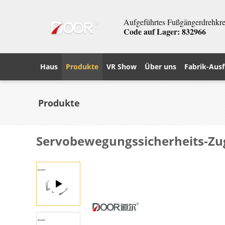
Aufgeführtes Fußgängerdrehkreu
Code auf Lager: 832966
Haus
Produkte
VR Show
Über uns
Fabrik-Ausf
Produkte
Servobewegungssicherheits-Zug