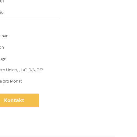
001
26
lbar
ton
tage
ern Union, , L/C, D/A, D/P
ze pro Monat
Kontakt