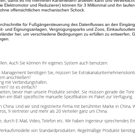
außen, damit es mit mehreren Kartenlesern arbeiten kann und verwirklic
 Elektromotor und Reduzierer) können für 3 Millionmal und ihn laufen b
 ohne offensichtlichen mechanischen Schock.
Durchschnitte für Fußgängersteuerung des Datenflusses an den Eingä
eit- und Eignungsanlagen, Vergnügungsparks und Zoos, Einkaufsoutlet
 Geländer her, um verschiedene Bedingungen zu erfüllen zu entwerfen,
ngen.
ellen. Auch Sie können Ihr eigenes System auch benutzen.
zum Management benötigen Sie, müssen Sie Extrakanalunternehmenskontr
tem anschließen?
ung mit Verbindungshafen.
ren? Ist es einfach?
ten Arbeiten, bevor man unsere Produkte sendet. Sie müssen gerade die To
en ein Blatt spezifische manuelle Spezifikation im Paket zur Verfügung.
in China. Und wir sind registrierte Firma mit berühmter Marke in China
, 9 Vertreter und mehr als 20 Verteiler ganz um China.
, durch E-Mail, Video, Telefon etc. Wir haben Ingenieur sprechendes Eng
n Verkaufsmodelle von Standardprodukten. Regelmäßige Produkte benö