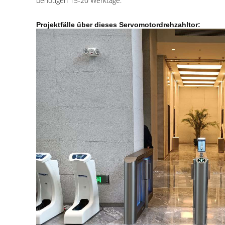
benötigen 15-20 Werktage.
Projektfälle über dieses Servo
motordrehzahltor
: