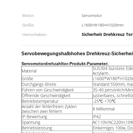
Motor:
Servomotor
Größe:
L1600×W180×H1020mm
Sicherheit Drehkreuz Tor
Hervorheben:
Servobewegungshalbhohes Drehkreuz-Sicherheit
Servomotordrehzahltor-Produkt-Parameter:
SUS304 bürstete Ede
Material
Acrylarm.
Größe
L1600*W180*H102
Durchgangs-Breite
Standard 550mm, ma
Führen von Geschwindigkeit
35-40 persönlich/Min
Öffnende Geschwindigkeit
Justierbares, schnells
Betriebstemperatur
-25
℃-+70℃
Anzahl der fehlerfreien Zyklen
8 Millionmal
zwischen zwei fehlern
IP-Bewertung
IP42
Spannung
AC110V/AC220V±10%
Betriebsleistung
Einkerniges 100w, D