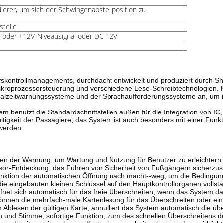
ierer, um sich der Schwingenabstellposition zu
stelle
- oder +12V-Niveausignal oder DC 12V
ffskontrollmanagements, durchdacht entwickelt und produziert durch Sh
, Mikroprozessorsteuerung und verschiedene Lese-Schreibtechnologien.
 Realzeitwarnungssysteme und der Sprachaufforderungssysteme an, u
tem benutzt die Standardschnittstellen außen für die Integration von IC,
gkeit der Passagiere; das System ist auch besonders mit einer Funktio
 werden.
nen der Warnung, um Wartung und Nutzung für Benutzer zu erleichtern. 
sor-Entdeckung, das Führen von Sicherheit von Fußgängern sicherzuste
nktion der automatischen Öffnung nach macht--weg, um die Bedingung d
ie eingebauten kleinen Schlüssel auf den Hauptkontrollorganen vollstän
öffnet sich automatisch für das freie Überschreiten, wenn das System 
önnen die mehrfach-male Kartenlesung für das Überschreiten oder einzel
 Ablesen der gültigen Karte, annulliert das System automatisch die übe
n und Stimme, sofortige Funktion, zum des schnellen Überschreitens de