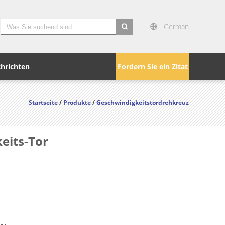
German
search
hrichten
Fordern Sie ein Zitat
Startseite
/
Produkte
/
Geschwindigkeitstordrehkreuz
eits-Tor