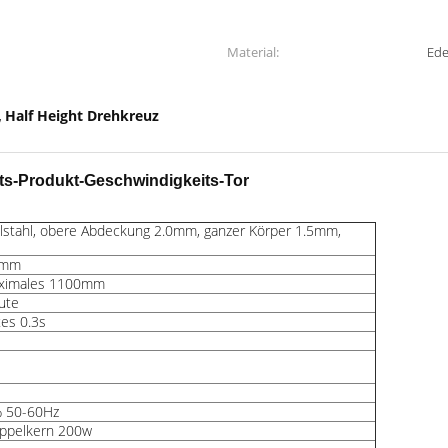
Material:
Ede
Half Height Drehkreuz
,
s-Produkt-Geschwindigkeits-Tor
lstahl, obere Abdeckung 2.0mm, ganzer Körper 1.5mm,
0mm
ximales 1100mm
ute
tes 0.3s
 50-60Hz
oppelkern 200w