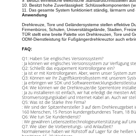
9. Besitzt einheitliche elektrische Standardschnittstellen 
10. Besitzt hohe Zuverlässigkeit: Schlüsselkomponenten (wie
11. Das gesamte System funktioniert ständig, lärmarm und
Anwendung
Drehkreuze, Tore und Geländersysteme stellen effektive 
Firmenbüros, Schulen, Universitätsgelände, Stadien, Freiz
TÜR stellt eine breite Palette von Drehkreuzen, Tore und
ODM-Dienstleistung für Fußgängerdrehkreuztor auch erbri
FAQ:
Q1: Haben Sie englisches Versionssystem?
: Ja können wir englisches Versionssystem zur Verfügung st
Q2: Schließt das equipement Kontrollorgane ein?
: Ja ist er mit Kontrollorganen. Aber, wenn unser System 
Q3: Können wir Ihr Zugriffskontrollsystem mit unserem Sys
: Ja erbringen wir SDK und Softwareentwicklungsdienstleist
Q4: Wie können wir die Drehkreuze/die Sperrentore installie
: Ja zu installieren ist einfach, wir hat erledigt die meis
Stromversorgungskabel und Internet-Kabel an. Auch wir stell
Q5: Was ist die Stärke Ihre Firma?
: Wir sind der Spitzenhersteller 3 auf dem Drehkreuzgebiet 
160 Menschen, 15 Person kundengebundenes Team, 18 Büros
Q6: Wie tun Sie Kundendienst?
: Wir gewähren Lebenszeittechnologieunterstützung auf Linie
Q7. Wie über die Vorbereitungs- und Anlaufzeit?
Normalerweise haben wir Rohstoff auf Lager für die heiße