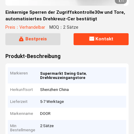
1
/
1
Einkernige Sperren der Zugriffskontrolle30w und Tore,
automatisiertes Drehkreuz-Cer bestätigt
Preis：Verhandelbar
MOQ：2 Sätze
Bestpreis
Kontakt
Produkt-Beschreibung
Markieren
,
Supermarkt Swing Gate
Drehkreuzeingangstore
Herkunftsort
Shenzhen China
Lieferzeit
5-7 Werktage
Markenname
DOOR
Min
2 Sätze
Bestellmenge