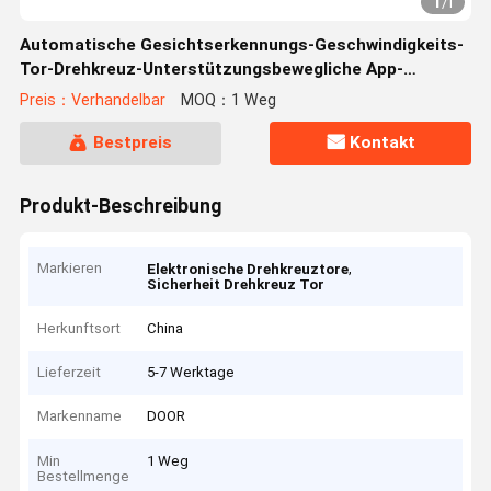
1
/
1
Automatische Gesichtserkennungs-Geschwindigkeits-
Tor-Drehkreuz-Unterstützungsbewegliche App-
Entstörung
Preis：Verhandelbar
MOQ：1 Weg
Bestpreis
Kontakt
Produkt-Beschreibung
Markieren
,
Elektronische Drehkreuztore
Sicherheit Drehkreuz Tor
Herkunftsort
China
Lieferzeit
5-7 Werktage
Markenname
DOOR
Min
1 Weg
Bestellmenge