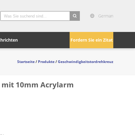
German
search
hrichten
Fordern Sie ein Zitat
Startseite
/
Produkte
/
Geschwindigkeitstordrehkreuz
r mit 10mm Acrylarm