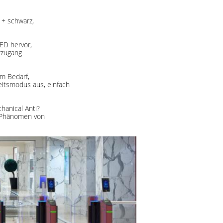
 + schwarz,
LED hervor,
erzugang
m Bedarf,
eitsmodus aus, einfach
hanical Anti?
 Phänomen von