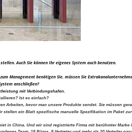
 stellen. Auch Sie können Ihr eigenes System auch benutzen.
em zum Management benötigen Sie, müssen Sie Extrakanalunternehme
System anschließen?
tleistung mit Verbindungshafen.
allieren? Ist es einfach?
 meisten Arbeiten, bevor man unsere Produkte sendet. Sie müssen ge
stellen ein Blatt spezifische manuelle Spezifikation im Paket zu
iet in China. Und wir sind registrierte Firma mit berühmter Marke 
enes Team, 18 Büros, 9 Vertreter und mehr als 20 Verteiler gan