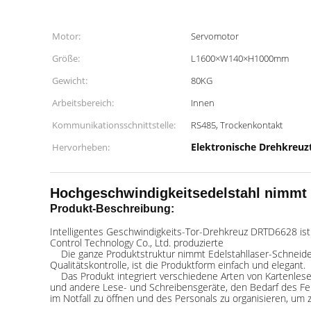
Motor:
Servomotor
Größe:
L1600×W140×H1000mm
Gewicht:
80KG
Arbeitsbereich:
Innen
Kommunikationsschnittstelle:
RS485, Trockenkontakt
Elektronische Drehkreuz
Hervorheben:
Hochgeschwindigkeitsedelstahl nimmt
Produkt-Beschreibung:
Intelligentes Geschwindigkeits-Tor-Drehkreuz DRTD6628 ist 
Control Technology Co., Ltd. produzierte
Die ganze Produktstruktur nimmt Edelstahllaser-Schneid
Qualitätskontrolle, ist die Produktform einfach und elegant.
Das Produkt integriert verschiedene Arten von Kartenleser
und andere Lese- und Schreibensgeräte, den Bedarf des Feuer
im Notfall zu öffnen und des Personals zu organisieren, um 