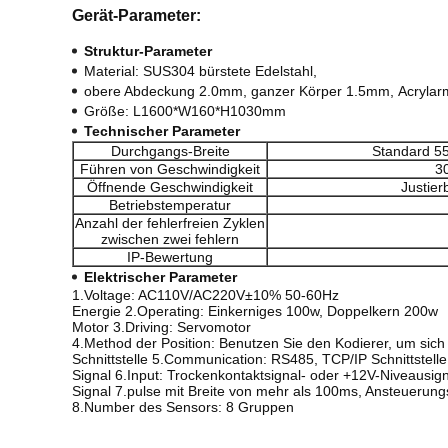
Gerät-Parameter:
Struktur-Parameter
Material: SUS304 bürstete Edelstahl,
obere Abdeckung 2.0mm, ganzer Körper 1.5mm,
Acrylar
Größe: L1600*W160*H1030mm
Technischer Parameter
Durchgangs-Breite
Standard 
Führen von Geschwindigkeit
3
Öffnende Geschwindigkeit
Justier
Betriebstemperatur
Anzahl der fehlerfreien Zyklen
zwischen zwei fehlern
IP-Bewertung
Elektrischer Parameter
1.Voltage: AC110V/AC220V±10% 50-60Hz
Energie 2.Operating: Einkerniges 100w, Doppelkern 200w
Motor 3.Driving: Servomotor
4.Method der Position: Benutzen Sie den Kodierer, um sich
Schnittstelle 5.Communication: RS485, TCP/IP Schnittstelle
Signal 6.Input: Trockenkontaktsignal- oder +12V-Niveausi
Signal 7.pulse mit Breite von mehr als 100ms, Ansteueru
8.Number des Sensors: 8 Gruppen