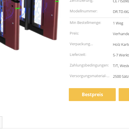
Zertifizierung:
CE / IS09
Modellnummer:
DR.TD.66
Min Bestellmenge:
1 Weg
Preis:
Verhande
Verpackung
Holz Kar
Informationen:
Lieferzeit:
5-7 Werk
Zahlungsbedingungen:
T/T, West
Versorgungsmaterial-
2500 Sät
Fähigkeit:
Bestpreis