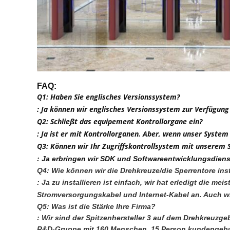
FAQ:
Q1: Haben Sie englisches Versionssystem?
: Ja können wir englisches Versionssystem zur Verfügung
Q2: Schließt das equipement Kontrollorgane ein?
: Ja ist er mit Kontrollorganen. Aber, wenn unser Syst
Q3: Können wir Ihr Zugriffskontrollsystem mit unserem 
: Ja erbringen wir SDK und Softwareentwicklungsdiens
Q4: Wie können wir die Drehkreuze/die Sperrentore inst
: Ja zu installieren ist einfach, wir hat erledigt die
Stromversorgungskabel und Internet-Kabel an. Auch wir 
Q5: Was ist die Stärke Ihre Firma?
: Wir sind der Spitzenhersteller 3 auf dem Drehkreuzgeb
R&D-Gruppe mit 160 Menschen, 15 Person kundengebund