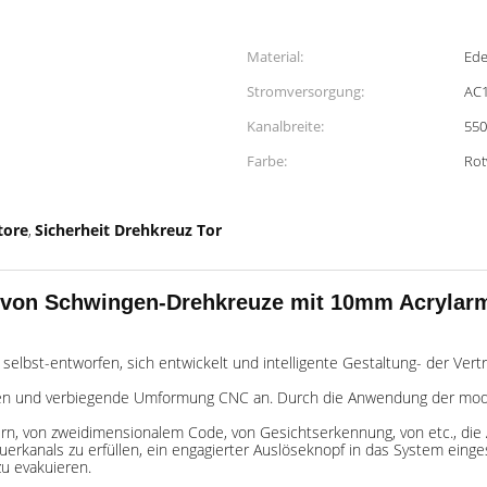
Material:
Ede
Stromversorgung:
AC1
Kanalbreite:
55
Farbe:
Rot
tore
Sicherheit Drehkreuz Tor
,
 von Schwingen-Drehkreuze mit 10mm Acrylar
selbst-entworfen, sich entwickelt und intelligente Gestaltung- der Ve
en und verbiegende Umformung CNC an. Durch die Anwendung der mode
n, von zweidimensionalem Code, von Gesichtserkennung, von etc., die Au
kanals zu erfüllen, ein engagierter Auslöseknopf in das System eingest
zu evakuieren.