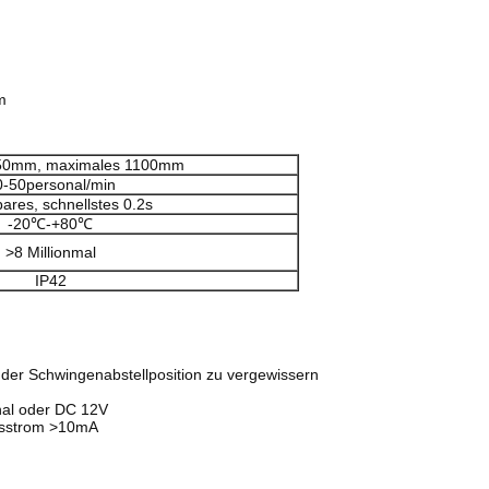
m
550mm, maximales 1100mm
0-50personal/min
bares, schnellstes 0.2s
-20℃-+80℃
>
8 Millionmal
IP42
 der Schwingenabstellposition zu vergewissern
gnal oder DC 12V
ngsstrom >10mA