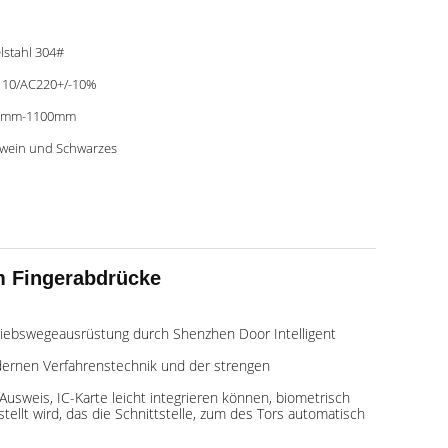
lstahl 304#
10/AC220+/-10%
0mm-1100mm
wein und Schwarzes
m Fingerabdrücke
rtriebswegeausrüstung durch Shenzhen Door Intelligent
rnen Verfahrenstechnik und der strengen
sweis, IC-Karte leicht integrieren können, biometrisch
ellt wird, das die Schnittstelle, zum des Tors automatisch