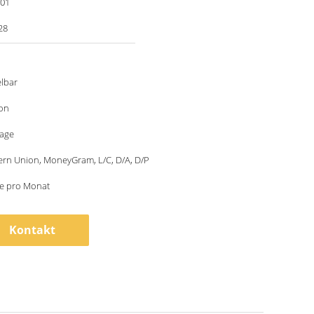
001
28
lbar
ton
tage
ern Union, MoneyGram, L/C, D/A, D/P
ze pro Monat
Kontakt