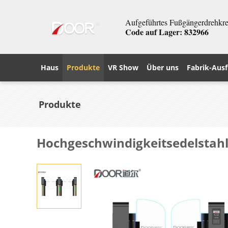
Aufgeführtes Fußgängerdrehkreu
Code auf Lager: 832966
Haus
Produkte
VR Show
Über uns
Fabrik-Ausf
Produkte
Hochgeschwindigkeitsedelstah