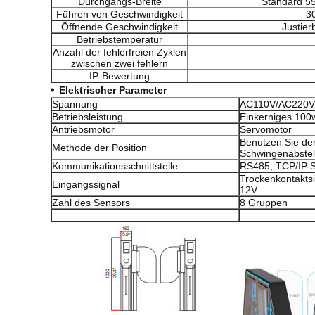
Durchgangs-Breite
Standard 
Führen von Geschwindigkeit
3
Öffnende Geschwindigkeit
Justier
Betriebstemperatur
Anzahl der fehlerfreien Zyklen
zwischen zwei fehlern
IP-Bewertung
Elektrischer Parameter
Spannung
AC110V/AC220V
Betriebsleistung
Einkerniges 100
Antriebsmotor
Servomotor
Benutzen Sie den
Methode der Position
Schwingenabstell
Kommunikationsschnittstelle
RS485, TCP/IP Sc
Trockenkontakts
Eingangssignal
12V
Zahl des Sensors
8 Gruppen