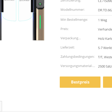
Zertifizierung:
CE / IS09
Modellnummer:
DR.TD.66
Min Bestellmenge:
1 Weg
Preis:
Verhande
Verpackung
Holz Kar
Informationen:
Lieferzeit:
5-7 Werk
Zahlungsbedingungen:
T/T, West
Versorgungsmaterial-
2500 Sät
Fähigkeit:
Bestpreis