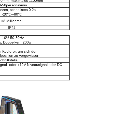
550mm, maximales 1100mm
0-50personal/min
bares, schnellstes 0.2s
-20℃-+80℃
>
8 Millionmal
IP42
±10% 50-80Hz
w, Doppelkern 200w
 Kodierer, um sich der
position zu vergewissern
hnittstelle
ignal- oder +12V-Niveausignal oder DC