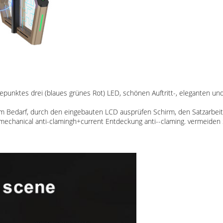
unktes drei (blaues grünes Rot) LED, schönen Auftritt-, eleganten und
m Bedarf, durch den eingebauten LCD ausprüfen Schirm, den Satzarbei
ng+mechanical anti-clamingh+current Entdeckung anti--claming. vermeid