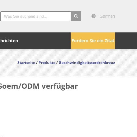
German
search
hrichten
Fordern Sie ein Zitat
Startseite
/
Produkte
/
Geschwindigkeitstordrehkreuz
r-Soem/ODM verfügbar