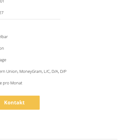
001
27
lbar
ton
tage
ern Union, MoneyGram, L/C, D/A, D/P
ze pro Monat
Kontakt