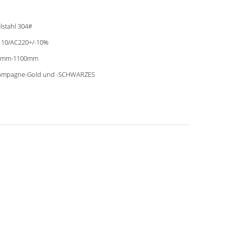
lstahl 304#
10/AC220+/-10%
0mm-1100mm
ampagne-Gold und -SCHWARZES