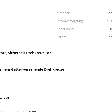
Material:
Ede
Stromversorgung:
AC1
Kanal-Breite:
55
Farbe:
Ch
tore
Sicherheit Drehkreuz Tor
,
 einem Gatter versehende Drehkreuze
Acrylarm