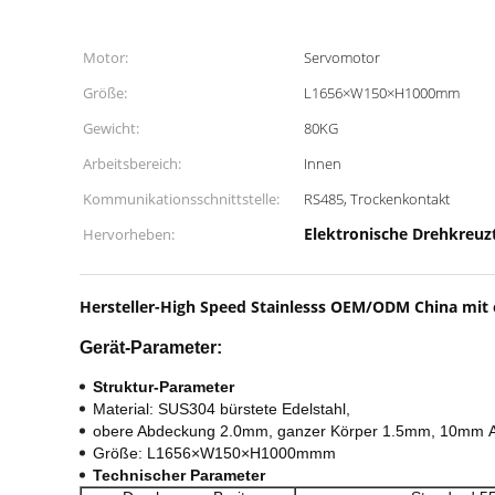
Motor:
Servomotor
Größe:
L1656×W150×H1000mm
Gewicht:
80KG
Arbeitsbereich:
Innen
Kommunikationsschnittstelle:
RS485, Trockenkontakt
Elektronische Drehkreuz
Hervorheben:
Hersteller-High Speed Stainlesss OEM/ODM China mit
Gerät-Parameter:
Struktur-Parameter
Material: SUS304 bürstete Edelstahl,
obere Abdeckung 2.0mm, ganzer Körper 1.5mm, 10mm
Größe: L1656×W150×H1000mmm
Technischer Parameter