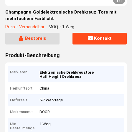
1
/
1
Champagne-Goldelektronische Drehkreuz-Tore mit
mehrfachem Farblicht
Preis：Verhandelbar
MOQ：1 Weg
Bestpreis
Kontakt
Produkt-Beschreibung
Markieren
,
Elektronische Drehkreuztore
Half Height Drehkreuz
Herkunftsort
China
Lieferzeit
5-7 Werktage
Markenname
DOOR
Min
1 Weg
Bestellmenge