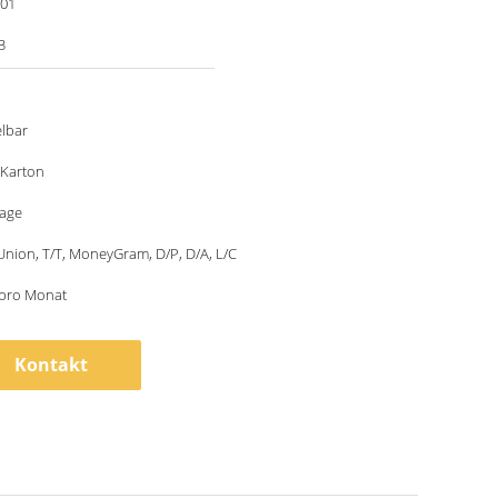
001
3
lbar
 Karton
tage
nion, T/T, MoneyGram, D/P, D/A, L/C
 pro Monat
Kontakt