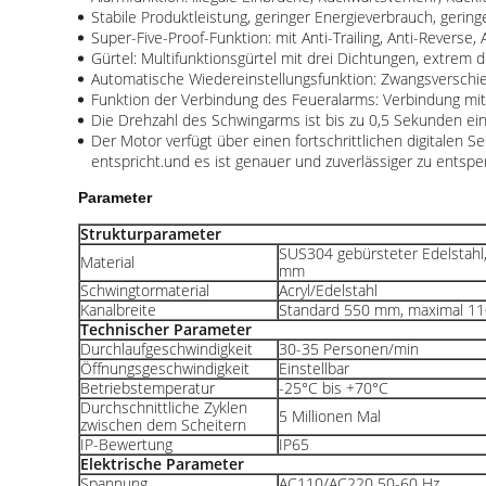
Stabile Produktleistung, geringer Energieverbrauch, geri
Super-Five-Proof-Funktion: mit Anti-Trailing, Anti-Reverse,
Gürtel: Multifunktionsgürtel mit drei Dichtungen, extrem 
Automatische Wiedereinstellungsfunktion: Zwangsverschie
Funktion der Verbindung des Feueralarms: Verbindung mit
Die Drehzahl des Schwingarms ist bis zu 0,5 Sekunden ein
Der Motor verfügt über einen fortschrittlichen digitalen
entspricht.und es ist genauer und zuverlässiger zu entspe
Parameter
Strukturparameter
SUS304 gebürsteter Edelstahl
Material
mm
Schwingtormaterial
Acryl/Edelstahl
Kanalbreite
Standard 550 mm, maximal 1
Technischer Parameter
Durchlaufgeschwindigkeit
30-35 Personen/min
Öffnungsgeschwindigkeit
Einstellbar
Betriebstemperatur
-25°C bis +70°C
Durchschnittliche Zyklen
5 Millionen Mal
zwischen dem Scheitern
IP-Bewertung
IP65
Elektrische Parameter
Spannung
AC110/AC220 50-60 Hz