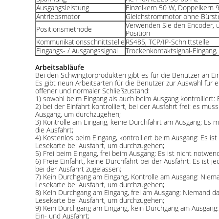
Ausgangsleistung
Einzelkern 50 W, Doppelkern 
Antriebsmotor
Gleichstrommotor ohne Bürst
Verwenden Sie den Encoder, u
Positionsmethode
Position
Kommunikationsschnittstelle
RS485, TCP/IP-Schnittstelle
Eingangs- / Ausgangssignal
Trockenkontaktsignal-Eingang,
Arbeitsabläufe
Bei den Schwingtorprodukten gibt es für die Benutzer an Ei
Es gibt neun Arbeitsarten für die Benutzer zur Auswahl für 
offener und normaler Schließzustand:
1) sowohl beim Eingang als auch beim Ausgang kontrolliert
2) bei der Einfahrt kontrolliert, bei der Ausfahrt frei: es m
Ausgang, um durchzugehen;
3) Kontrolle am Eingang, keine Durchfahrt am Ausgang: Es
die Ausfahrt;
4) Kostenlos beim Eingang, kontrolliert beim Ausgang: Es i
Lesekarte bei Ausfahrt, um durchzugehen;
5) Frei beim Eingang, frei beim Ausgang: Es ist nicht notwe
6) Freie Einfahrt, keine Durchfahrt bei der Ausfahrt: Es ist
bei der Ausfahrt zugelassen;
7) Kein Durchgang am Eingang, Kontrolle am Ausgang: Niem
Lesekarte bei Ausfahrt, um durchzugehen;
8) Kein Durchgang am Eingang, frei am Ausgang: Niemand da
Lesekarte bei Ausfahrt, um durchzugehen;
9) Kein Durchgang am Eingang, kein Durchgang am Ausgang: 
Ein- und Ausfahrt;