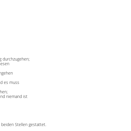
ng durchzugehen;
 lesen
chgehen
und es muss
ehen;
 und niemand ist
beiden Stellen gestattet.