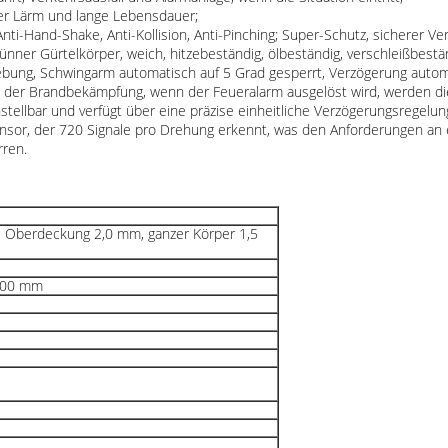
nger Lärm und lange Lebensdauer;
 Anti-Hand-Shake, Anti-Kollision, Anti-Pinching; Super-Schutz, sicherer Ve
dünner Gürtelkörper, weich, hitzebeständig, ölbeständig, verschleißbest
bung, Schwingarm automatisch auf 5 Grad gesperrt, Verzögerung automa
 der Brandbekämpfung, wenn der Feueralarm ausgelöst wird, werden di
stellbar und verfügt über eine präzise einheitliche Verzögerungsregelu
 Sensor, der 720 Signale pro Drehung erkennt, was den Anforderungen an 
rren.
, Oberdeckung 2,0 mm, ganzer Körper 1,5
100 mm