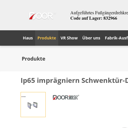
Aufgeführtes Fußgängerdrehkreu
Code auf Lager: 832966
Haus
Produkte
VR Show
Über uns
Fabrik-Ausf
Produkte
Ip65 imprägniern Schwenktür-D