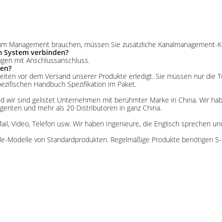
m zum Management brauchen, müssen Sie zusätzliche Kanalmanagement-Kon
m System verbinden?
ungen mit Anschlussanschluss.
ren?
n Arbeiten vor dem Versand unserer Produkte erledigt. Sie müssen nur d
pezifischen Handbuch Spezifikation im Paket.
. Und wir sind gelistet Unternehmen mit berühmter Marke in China. Wir h
genten und mehr als 20 Distributoren in ganz China.
ail, Video, Telefon usw. Wir haben Ingenieure, die Englisch sprechen u
Sale-Modelle von Standardprodukten. Regelmäßige Produkte benötigen 5