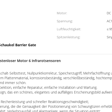
Motor:
DC 
Spannung:
AC
Luftfeuchtigkeit:
≤ 9
Spitzenleistung:
Sin
Schaukel Barrier Gate
stenloser Motor 6 Infrarotsensoren
halt-Selbsttest, Nullpunktkorrektur, Speicherzugriff, Mehrfachöffnung 
m Plattenmaterial, korrosionsbeständig, verschleißbeständig, hochtemp
und immer schön.
ektion, einfache Reparatur, einfache Installation und Wartung.
design, das ein schönes, elegantes und auffälliges Erscheinungsbild auf
 Rechenleistung und schneller Reaktionsgeschwindigkeit;
erung, die die Genauigkeit der Positionierung von Schwungtüren erhebli
hrt, Verkehrsausfall und Alarmanlage, wenn die Situation eintritt;