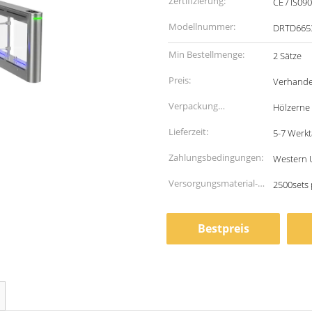
Zertifizierung:
CE / IS09
Modellnummer:
DRTD665
Min Bestellmenge:
2 Sätze
Preis:
Verhande
Verpackung
Hölzerne
Informationen:
Lieferzeit:
5-7 Werk
Zahlungsbedingungen:
Western U
Versorgungsmaterial-
2500sets
Fähigkeit:
Bestpreis