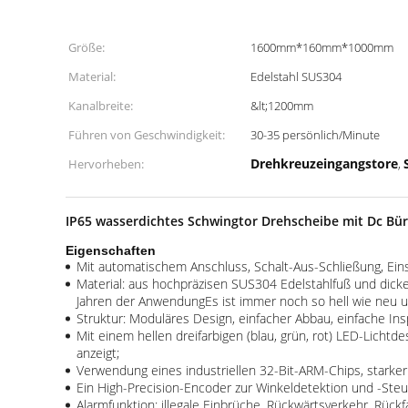
Größe:
1600mm*160mm*1000mm
Material:
Edelstahl SUS304
Kanalbreite:
&lt;1200mm
Führen von Geschwindigkeit:
30-35 persönlich/Minute
Drehkreuzeingangstore
Hervorheben:
,
IP65 wasserdichtes Schwingtor Drehscheibe mit Dc Bür
Eigenschaften
Mit automatischem Anschluss, Schalt-Aus-Schließung, Einsc
Material: aus hochpräzisen SUS304 Edelstahlfuß und dicke
Jahren der AnwendungEs ist immer noch so hell wie neu 
Struktur: Moduläres Design, einfacher Abbau, einfache Insp
Mit einem hellen dreifarbigen (blau, grün, rot) LED-Licht
anzeigt;
Verwendung eines industriellen 32-Bit-ARM-Chips, starker
Ein High-Precision-Encoder zur Winkeldetektion und -Steu
Alarmfunktion: illegale Einbrüche, Rückwärtsverkehr, Rückfa