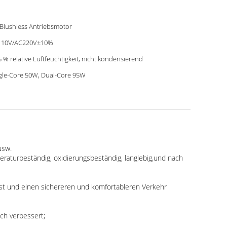
Blushless Antriebsmotor
110V/AC220V±10%
5 % relative Luftfeuchtigkeit, nicht kondensierend
gle-Core 50W, Dual-Core 95W
usw.
eraturbeständig, oxidierungsbeständig, langlebig,und nach
weist und einen sichereren und komfortableren Verkehr
ch verbessert;