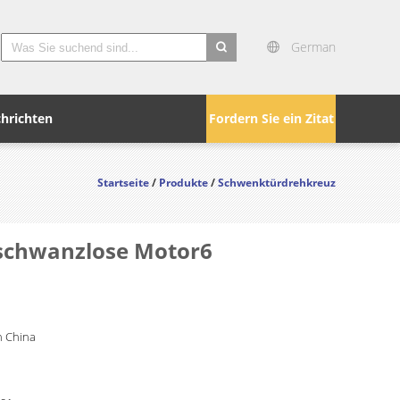
German
search
hrichten
Fordern Sie ein Zitat
Startseite
/
Produkte
/
Schwenktürdrehkreuz
 schwanzlose Motor6
 China