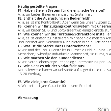
Häufig gestellte Fragen
F1: Haben Sie ein System für die englische Version?
A: Ja, wir bieten Ihnen ein englisches System an.
F2: Enthält die Ausrüstung ein Bedienfeld?
A: Ja, es ist mit Kontrollbrett. Aber wenn Sie unser Syste
F3: Können wir Ihr Zugangskontrollsystem mit unsere
A: Ja, wir bieten SDK- und Softwareentwicklungsdienstleist
F4: Wie können wir die Türsteine/Schranktore installie
A: Ja, es ist einfach zu installieren, wir haben die meiste
und Internetkabel verbinden.Auch bieten wir ein Blatt der s
F5: Was ist die Stärke Ihres Unternehmens?
A: Wir sind der Top 3 Hersteller in Turnstile Feld in China
Menschen,15-köpfige individuelle Mannschaft, 18 Büros, 9 A
F6: Wie machen Sie den Kundendienst?
A: Wir bieten lebenslange Technologieunterstützung per E-M
F7: Wie sieht es mit der Vorlaufzeit aus?
Normalerweise haben wir Rohstoffe auf Lager für die Hot-
15-20 Werktage.
F8: Wie viele Jahre Garantie?
A: Wir bieten 1 Jahr Garantie für unsere Produkte.
Abmessung