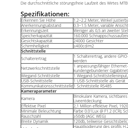
Die durchschnittliche störungsfreie Laufzeit des Wirtes M
Spezifikationen:
Erkennen Sie Höhe
1.2~2.2 Meter, Winkel justierb
Anerkennungsabstand
0.3~1.5 Meter, variable Ansicht
Erkennungszeit
Weniger als 0,5 an zweiter Stel
Speicherkapazität
160.000 Schnappschussaufze
Gesichtskapazität
24000 Gesichter
Schirmhelligkeit
≥400cd/m2
Schnittstelle
1 Schalterertrag, andere GPIO
Schalterertrag
werden
1 anpassungsfähiger Etherne
Netzwerkschnittstelle
kundengebundener Gigabitnet
Wiegand-Schnittstelle
1 Wiegand-Schnittstelleninput,
USB-Schnittstelle
1 USB-Schnittstelle als Gerät
Kommunikationsschnittstelle
1 Schnittstelle RS485
Kameraparameter
Binokulare Kamera, sichtbares 
Kamera
Liveentdeckung
Effektive Pixel
2,1 Million effektive Pixel, 19
Minimale Beleuchtung
Farbe 0.01Lux @ F1.2 (ICR); S
Rauschzahl
≥50db (AGC WEG)
Breite Dynamik
120db, teilweise Gesichtsbeli
Hauptkodierung des profils H