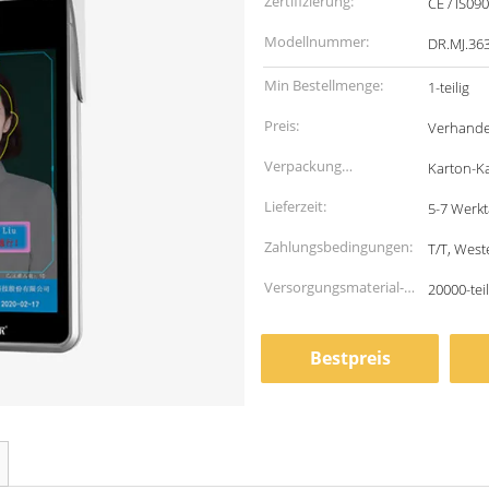
Zertifizierung:
CE / IS09
Modellnummer:
DR.MJ.36
Min Bestellmenge:
1-teilig
Preis:
Verhande
Verpackung
Karton-K
Informationen:
Lieferzeit:
5-7 Werk
Zahlungsbedingungen:
T/T, West
Versorgungsmaterial-
20000-tei
Fähigkeit:
Bestpreis