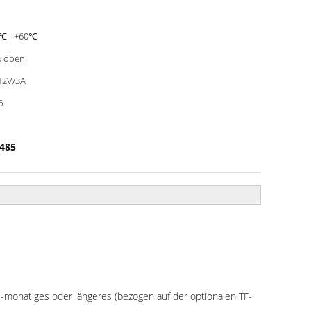
℃ - +60℃
6 oben
12V/3A
6
S485
1-monatiges oder längeres (bezogen auf der optionalen TF-