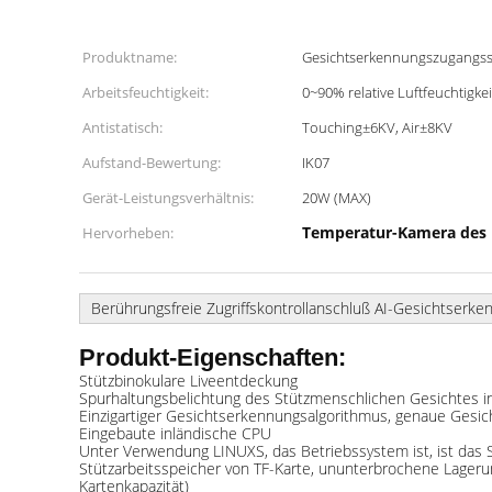
Produktname:
Gesichtserkennungszugangs
Arbeitsfeuchtigkeit:
0~90% relative Luftfeuchtigke
Antistatisch:
Touching±6KV, Air±8KV
Aufstand-Bewertung:
IK07
Gerät-Leistungsverhältnis:
20W (MAX)
Temperatur-Kamera des
Hervorheben:
Berührungsfreie Zugriffskontrollanschluß AI-Gesichtse
Produkt-Eigenschaften:
Stützbinokulare Liveentdeckung
Spurhaltungsbelichtung des Stützmenschlichen Gesichtes 
Einzigartiger Gesichtserkennungsalgorithmus, genaue Gesich
Eingebaute inländische CPU
Unter Verwendung LINUXS, das Betriebssystem ist, ist das 
Stützarbeitsspeicher von TF-Karte, ununterbrochene Lagerun
Kartenkapazität)