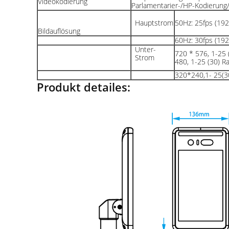
Videokodierung
Parlamentarier-/HP-Kodierun
Hauptstrom
50Hz: 25fps (19
Bildauflösung
60Hz: 30fps (19
Unter-
720 * 576, 1-25 
Strom
480, 1-25 (30) R
320*240,1- 25(3
Produkt detailes: