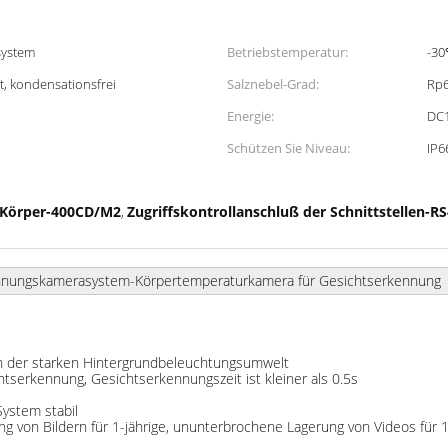
system
Betriebstemperatur:
-30
it, kondensationsfrei
Salznebel-Grad:
Rp
Energie:
DC
Schützen Sie Niveau:
IP6
 Körper-400CD/M2
Zugriffskontrollanschluß der Schnittstellen-R
,
rkennungskamerasystem-Körpertemperaturkamera für Gesichtserkennung
in der starken Hintergrundbeleuchtungsumwelt
tserkennung, Gesichtserkennungszeit ist kleiner als 0.5s
System stabil
g von Bildern für 1-jährige, ununterbrochene Lagerung von Videos für 