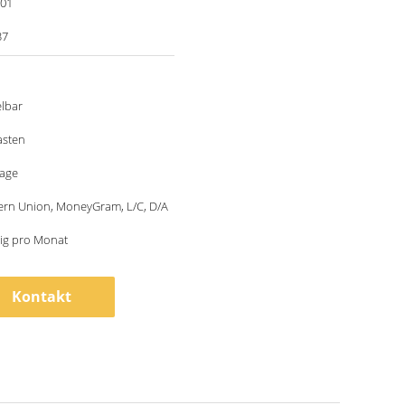
001
37
lbar
asten
tage
ern Union, MoneyGram, L/C, D/A
lig pro Monat
Kontakt