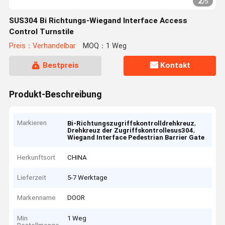
2
/
5
SUS304 Bi Richtungs-Wiegand Interface Access
Control Turnstile
Preis：Verhandelbar
MOQ：1 Weg
Bestpreis
Kontakt
Produkt-Beschreibung
Markieren
,
Bi-Richtungszugriffskontrolldrehkreuz
,
Drehkreuz der Zugriffskontrollesus304
Wiegand Interface Pedestrian Barrier Gate
Herkunftsort
CHINA
Lieferzeit
5-7 Werktage
Markenname
DOOR
Min
1 Weg