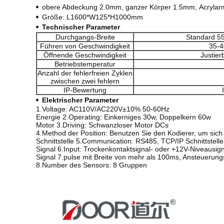
obere Abdeckung 2.0mm, ganzer Körper 1.5mm,
Acrylar
Größe: L1600*W125*H1000mm
Technischer Parameter
Durchgangs-Breite
Standard 
Führen von Geschwindigkeit
35-4
Öffnende Geschwindigkeit
Justier
Betriebstemperatur
Anzahl der fehlerfreien Zyklen
zwischen zwei fehlern
IP-Bewertung
Elektrischer Parameter
1.Voltage: AC110V/AC220V±10% 50-60Hz
Energie 2.Operating: Einkerniges 30w, Doppelkern 60w
Motor 3.Driving: Schwanzloser Motor DCs
4.Method der Position: Benutzen Sie den Kodierer, um sich
Schnittstelle 5.Communication: RS485, TCP/IP Schnittstelle
Signal 6.Input: Trockenkontaktsignal- oder +12V-Niveausi
Signal 7.pulse mit Breite von mehr als 100ms, Ansteueru
8.Number des Sensors: 8 Gruppen