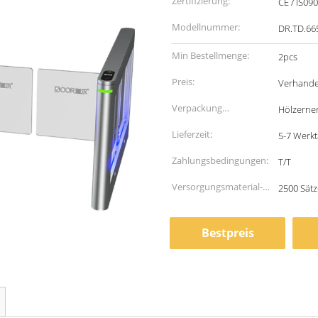
Zertifizierung:
CE / IS09
Modellnummer:
DR.TD.66
Min Bestellmenge:
2pcs
Preis:
Verhande
Verpackung
Hölzerne
Informationen:
Lieferzeit:
5-7 Werk
Zahlungsbedingungen:
T/T
Versorgungsmaterial-
2500 Sät
Fähigkeit:
Bestpreis