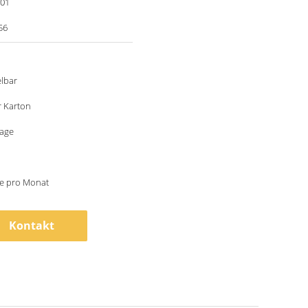
001
56
lbar
r Karton
tage
ze pro Monat
Kontakt