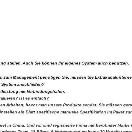
ung stellen. Auch Sie können Ihr eigenes System auch benutzen.
stem zum Management benötigen Sie, müssen Sie Extrakanaluntern
m System anschließen?
tleistung mit Verbindungshafen.
allieren? Ist es einfach?
 meisten Arbeiten, bevor man unsere Produkte sendet. Sie müssen ge
stellen ein Blatt spezifische manuelle Spezifikation im Paket zu
iet in China. Und wir sind registrierte Firma mit berühmter Marke 
enes Team, 18 Büros, 9 Vertreter und mehr als 20 Verteiler gan