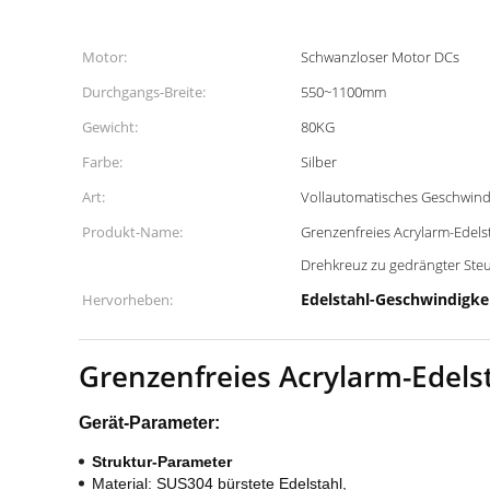
Motor:
Schwanzloser Motor DCs
Durchgangs-Breite:
550~1100mm
Gewicht:
80KG
Farbe:
Silber
Art:
Vollautomatisches Geschwindi
Produkt-Name:
Grenzenfreies Acrylarm-Edels
Drehkreuz zu gedrängter Ste
Edelstahl-Geschwindigke
Hervorheben:
Grenzenfreies
Acrylarm-Edels
Gerät-Parameter:
Struktur-Parameter
Material: SUS304 bürstete Edelstahl,