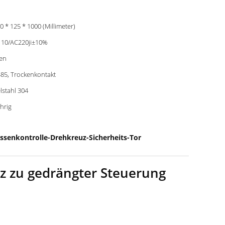
0 * 125 * 1000 (Millimeter)
10/AC220ji±10%
en
85, Trockenkontakt
lstahl 304
ährig
ssenkontrolle-Drehkreuz-Sicherheits-Tor
z zu gedrängter Steuerung