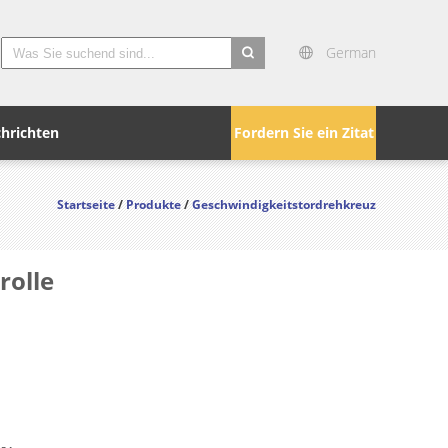
German
search
hrichten
Fordern Sie ein Zitat
Startseite
/
Produkte
/
Geschwindigkeitstordrehkreuz
rolle