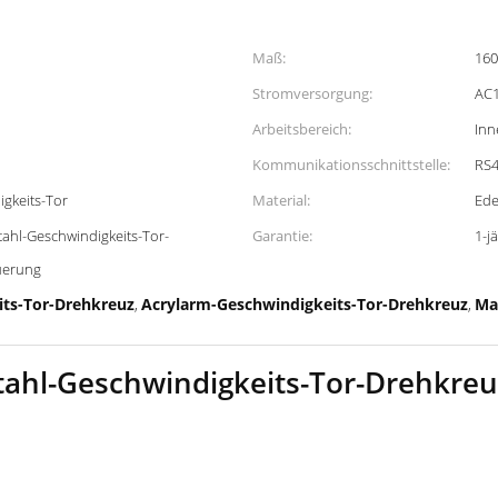
Maß:
160
Stromversorgung:
AC1
Arbeitsbereich:
Inn
Kommunikationsschnittstelle:
RS4
gkeits-Tor
Material:
Ede
tahl-Geschwindigkeits-Tor-
Garantie:
1-j
uerung
its-Tor-Drehkreuz
Acrylarm-Geschwindigkeits-Tor-Drehkreuz
Ma
,
,
tahl-Geschwindigkeits-Tor-Drehkreu