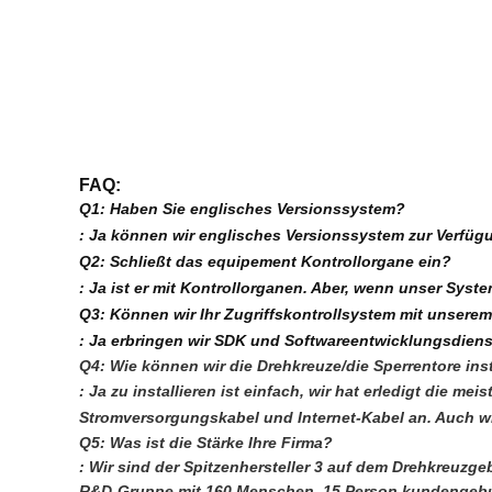
FAQ:
Q1: Haben Sie englisches Versionssystem?
: Ja können wir englisches Versionssystem zur Verfüg
Q2: Schließt das equipement Kontrollorgane ein?
: Ja ist er mit Kontrollorganen. Aber, wenn unser Sy
Q3: Können wir Ihr Zugriffskontrollsystem mit unsere
: Ja erbringen wir SDK und Softwareentwicklungsdiens
Q4: Wie können wir die Drehkreuze/die Sperrentore inst
: Ja zu installieren ist einfach, wir hat erledigt die
Stromversorgungskabel und Internet-Kabel an. Auch wir 
Q5: Was ist die Stärke Ihre Firma?
: Wir sind der Spitzenhersteller 3 auf dem Drehkreuzgeb
R&D-Gruppe mit 160 Menschen, 15 Person kundengebund