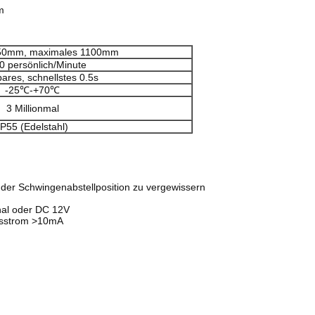
m
550mm, maximales 1100mm
0 persönlich/Minute
bares, schnellstes 0.5s
-25℃-+70℃
3 Millionmal
IP55 (Edelstahl)
 der Schwingenabstellposition zu vergewissern
gnal oder DC 12V
ngsstrom >10mA