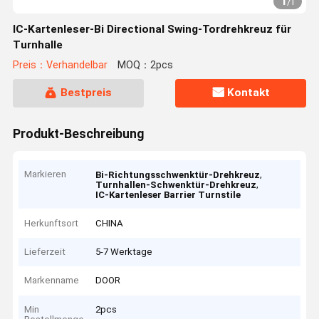
1
/
1
IC-Kartenleser-Bi Directional Swing-Tordrehkreuz für
Turnhalle
Preis：Verhandelbar
MOQ：2pcs
Bestpreis
Kontakt
Produkt-Beschreibung
Markieren
,
Bi-Richtungsschwenktür-Drehkreuz
,
Turnhallen-Schwenktür-Drehkreuz
IC-Kartenleser Barrier Turnstile
Herkunftsort
CHINA
Lieferzeit
5-7 Werktage
Markenname
DOOR
Min
2pcs