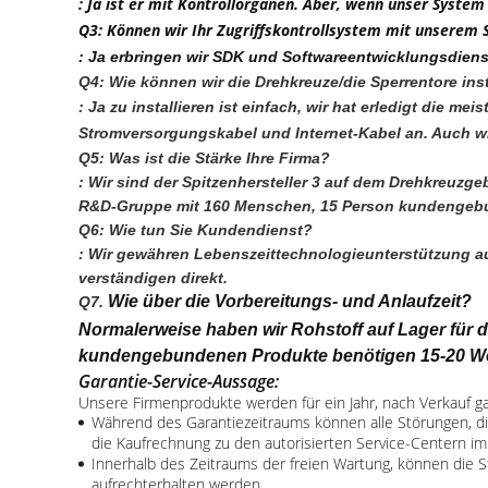
: Ja ist er mit Kontrollorganen. Aber, wenn unser Syst
Q3: Können wir Ihr Zugriffskontrollsystem mit unserem 
: Ja erbringen wir SDK und Softwareentwicklungsdiens
Q4: Wie können wir die Drehkreuze/die Sperrentore inst
: Ja zu installieren ist einfach, wir hat erledigt die
Stromversorgungskabel und Internet-Kabel an. Auch wir 
Q5: Was ist die Stärke Ihre Firma?
: Wir sind der Spitzenhersteller 3 auf dem Drehkreuzgeb
R&D-Gruppe mit 160 Menschen, 15 Person kundengebund
Q6: Wie tun Sie Kundendienst?
: Wir gewähren Lebenszeittechnologieunterstützung auf
verständigen direkt.
Wie über die Vorbereitungs- und Anlaufzeit?
Q7. 
Normalerweise haben wir Rohstoff auf Lager für
kundengebundenen Produkte benötigen 15-20 We
Garantie-Service-Aussage:
Unsere Firmenprodukte werden für ein Jahr, nach Verkauf gar
Während des Garantiezeitraums können alle Störungen, die 
die Kaufrechnung zu den autorisierten Service-Centern im
Innerhalb des Zeitraums der freien Wartung, können die 
aufrechterhalten werden.