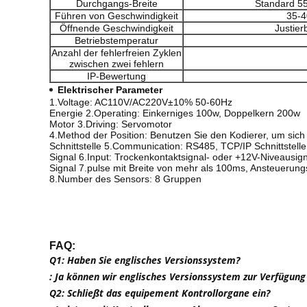
Durchgangs-Breite
Standard 
Führen von Geschwindigkeit
35-4
Öffnende Geschwindigkeit
Justier
Betriebstemperatur
Anzahl der fehlerfreien Zyklen
zwischen zwei fehlern
IP-Bewertung
Elektrischer Parameter
1.Voltage: AC110V/AC220V±10% 50-60Hz
Energie 2.Operating: Einkerniges 100w, Doppelkern 200w
Motor 3.Driving: Servomotor
4.Method der Position: Benutzen Sie den Kodierer, um sich
Schnittstelle 5.Communication: RS485, TCP/IP Schnittstelle
Signal 6.Input: Trockenkontaktsignal- oder +12V-Niveausi
Signal 7.pulse mit Breite von mehr als 100ms, Ansteueru
8.Number des Sensors: 8 Gruppen
FAQ:
Q1: Haben Sie englisches Versionssystem?
: Ja können wir englisches Versionssystem zur Verfügung
Q2: Schließt das equipement Kontrollorgane ein?