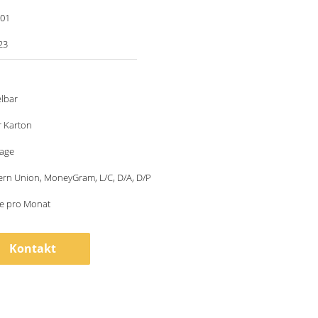
001
23
lbar
r Karton
tage
ern Union, MoneyGram, L/C, D/A, D/P
ze pro Monat
Kontakt