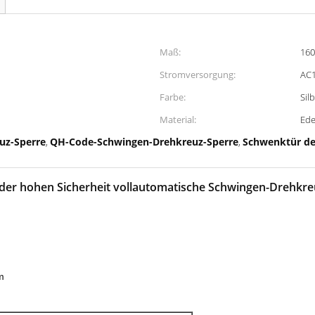
Maß:
160
Stromversorgung:
AC1
Farbe:
Sil
Material:
Ede
uz-Sperre
QH-Code-Schwingen-Drehkreuz-Sperre
Schwenktür de
,
,
der hohen Sicherheit vollautomatische Schwingen-Drehkre
m