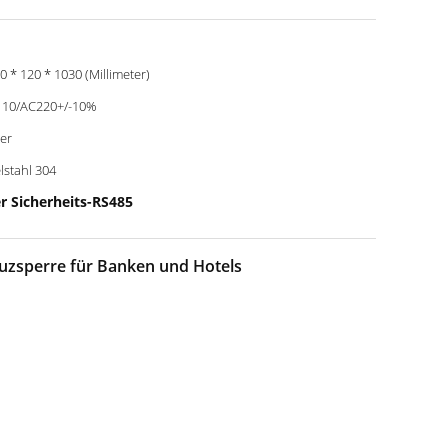
0 * 120 * 1030 (Millimeter)
10/AC220+/-10%
ber
lstahl 304
r Sicherheits-RS485
uzsperre für Banken und Hotels