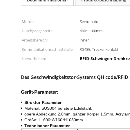
Motor:
Servomotor
Durchgangsbreite:
600~1100mm
Arbeitsbereich:
Innen
Kommunikationsschnittstelle:
RS485, Trockenkontakt
RFID-Schwingen-Drehkre
Hervorheben:
Des Geschwindigkeitstor-Systems QH code/RFID 
Gerät-Parameter:
Struktur-Parameter
Material: SUS304 bürstete Edelstahl,
obere Abdeckung 2.0mm, ganzer Körper 1.5mm,
Acrylar
Größe: L1600*W160*H1030mm
Technischer Parameter