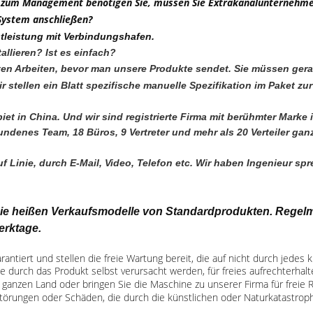
em zum Management benötigen Sie, müssen Sie Extrakanalunternehme
System anschließen?
tleistung mit Verbindungshafen.
allieren? Ist es einfach?
 meisten Arbeiten, bevor man unsere Produkte sendet. Sie müssen ge
stellen ein Blatt spezifische manuelle Spezifikation im Paket zu
iet in China. Und wir sind registrierte Firma mit berühmter Marke 
enes Team, 18 Büros, 9 Vertreter und mehr als 20 Verteiler gan
 Linie, durch E-Mail, Video, Telefon etc. Wir haben Ingenieur sp
 die heißen Verkaufsmodelle von Standardprodukten.
Regelm
rktage.
antiert und stellen die freie Wartung bereit, die auf nicht durch jedes 
durch das Produkt selbst verursacht werden, für freies aufrechterhalte
 ganzen Land oder bringen Sie die Maschine zu unserer Firma für freie R
Störungen oder Schäden, die durch die künstlichen oder Naturkatastrop