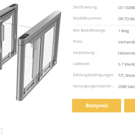
Zertifizierung:
CE / IS09
Modellnummer:
DR.TD.66
Min Bestellmenge:
1 Weg
Preis:
Verhande
Verpackung
Hölzerne
Informationen:
Lieferzeit:
5-7 Werk
Zahlungsbedingungen:
T/T, West
Versorgungsmaterial-
2500 Sät
Fähigkeit:
Bestpreis