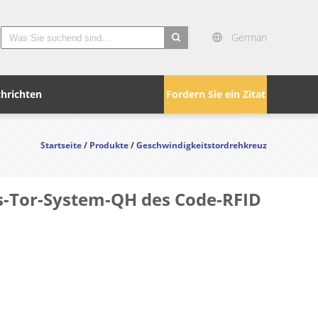
German
search
hrichten
Fordern Sie ein Zitat
Startseite
/
Produkte
/
Geschwindigkeitstordrehkreuz
s-Tor-System-QH des Code-RFID