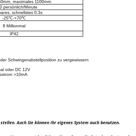
550mm, maximales 1100mm
0 persönlich/Minute
bares, schnellstes 0.3s
-25℃-+70℃
8 Millionmal
IP42
 der Schwingenabstellposition zu vergewissern
gnal oder DC 12V
ngsstrom >10mA
 stellen. Auch Sie können Ihr eigenes System auch benutzen.