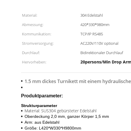
Material:
304 Edelstahl
Abmessung:
420*330*980mm
Kommunikation:
TCP/IP RS485
Stromversorgung:
AC220V/110V optional
Durchlauf:
Bidirektionaler Durchlauf
20persons/Min Drop Arm 
Hervorheben:
1.5 mm dickes Turnikett mit einem hydraulisc
Produktparameter:
Strukturparameter
Material: SUS304 gebürsteter Edelstahl
Oberdeckung 2,0 mm, ganzer Körper 1,5 mm
Arm: aus Edelstahl
Größe: L420*W330*H9800mm