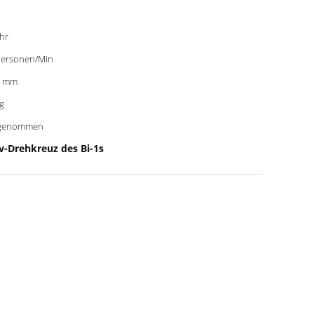
ahr
ersonen/Min
0 mm
g
genommen
v-Drehkreuz des Bi-1s