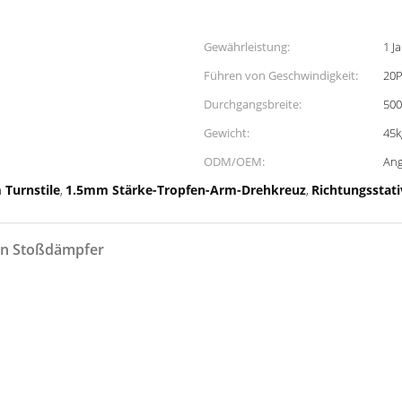
Gewährleistung:
1 J
Führen von Geschwindigkeit:
20P
Durchgangsbreite:
50
Gewicht:
45k
ODM/OEM:
An
Turnstile
1.5mm Stärke-Tropfen-Arm-Drehkreuz
Richtungsstati
,
,
hen Stoßdämpfer