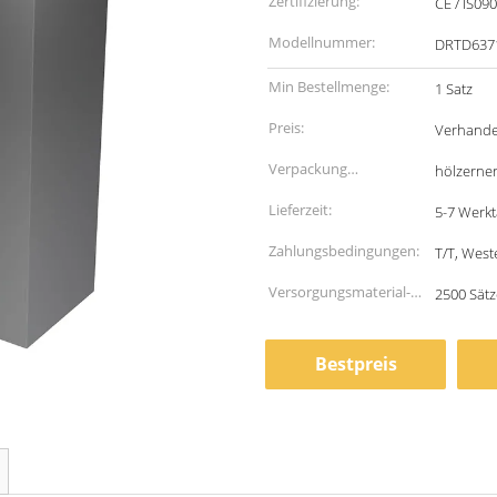
Zertifizierung:
CE / IS09
Modellnummer:
DRTD637
Min Bestellmenge:
1 Satz
Preis:
Verhande
Verpackung
hölzerne
Informationen:
Lieferzeit:
5-7 Werk
Zahlungsbedingungen:
T/T, West
Versorgungsmaterial-
2500 Sät
Fähigkeit:
Bestpreis