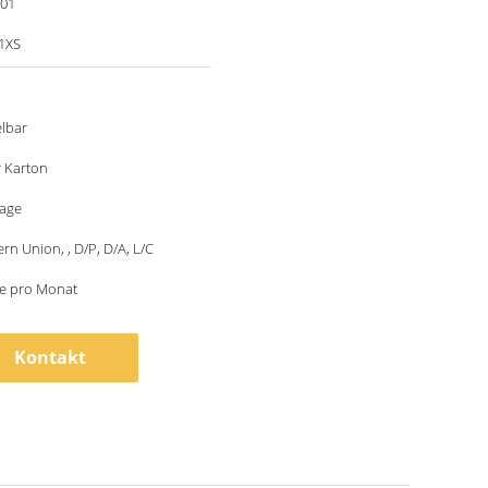
001
1XS
lbar
r Karton
tage
ern Union, , D/P, D/A, L/C
ze pro Monat
Kontakt