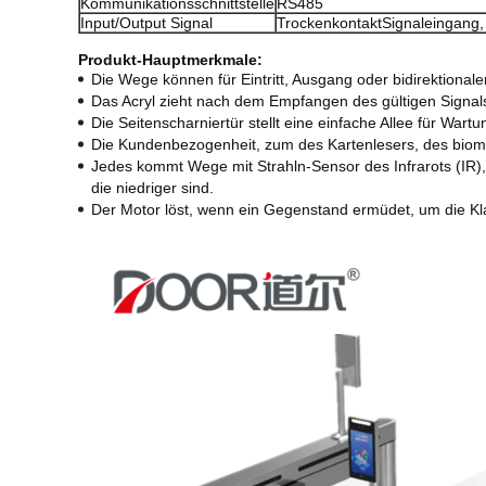
Kommunikationsschnittstelle
RS485
Input/Output Signal
TrockenkontaktSignaleingang, 
Produkt-Hauptmerkmale:
Die Wege können für Eintritt, Ausgang oder bidirektionale
Das Acryl zieht nach dem Empfangen des gültigen Signal
Die Seitenscharniertür stellt eine einfache Allee für Wart
Die Kundenbezogenheit, zum des Kartenlesers, des biome
Jedes kommt Wege mit Strahln-Sensor des Infrarots (IR),
die niedriger sind.
Der Motor löst, wenn ein Gegenstand ermüdet, um die Kla