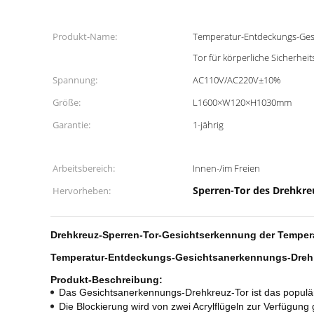
Produkt-Name:
Temperatur-Entdeckungs-Ges
Tor für körperliche Sicherhei
Spannung:
AC110V/AC220V±10%
Größe:
L1600×W120×H1030mm
Garantie:
1-jährig
Arbeitsbereich:
Innen-/im Freien
Sperren-Tor des Drehkre
Hervorheben:
Drehkreuz-Sperren-Tor-Gesichtserkennung der Temper
Temperatur-Entdeckungs-Gesichtsanerkennungs-Drehkr
Produkt-Beschreibung:
Das Gesichtsanerkennungs-Drehkreuz-Tor ist das populä
Die Blockierung wird von zwei Acrylflügeln zur Verfügung 