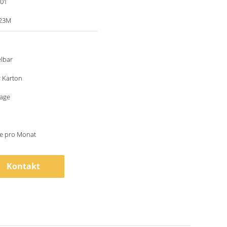
001
623M
lbar
r Karton
tage
ze pro Monat
Kontakt