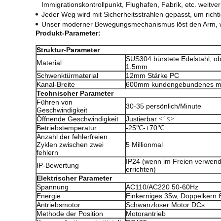
Immigrationskontrollpunkt, Flughafen, Fabrik, etc. weitverb
Jeder Weg wird mit Sicherheitsstrahlen gepasst, um richt
Unser moderner Bewegungsmechanismus löst den Arm, wenn
Produkt-Parameter:
Struktur-Parameter
SUS304 bürstete Edelstahl, 
Material
1.5mm
Schwenktürmaterial
12mm Stärke PC
Kanal-Breite
600mm kundengebundenes m
Technischer Parameter
Führen von
30-35 persönlich/Minute
Geschwindigkeit
<1s>
Öffnende Geschwindigkeit
Justierbar
Betriebstemperatur
-25℃-+70℃
Anzahl der fehlerfreien
Zyklen zwischen zwei
5 Millionmal
fehlern
IP24 (wenn im Freien verwend
IP-Bewertung
errichten)
Elektrischer Parameter
Spannung
AC110/AC220 50-60Hz
Energie
Einkerniges 35w, Doppelkern
Antriebsmotor
Schwanzloser Motor DCs
Methode der Position
Motorantrieb