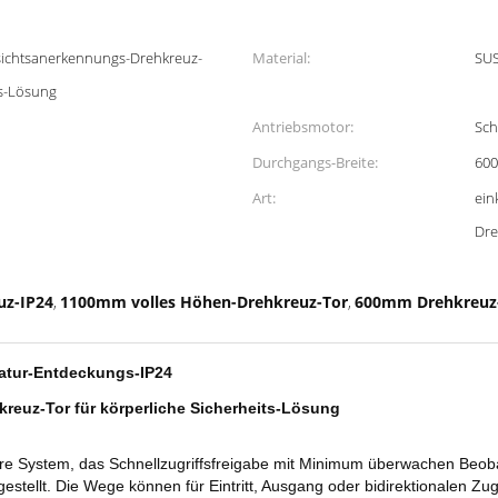
ichtsanerkennungs-Drehkreuz-
Material:
SUS
ts-Lösung
Antriebsmotor:
Sch
Durchgangs-Breite:
60
Art:
ein
Dre
uz-IP24
1100mm volles Höhen-Drehkreuz-Tor
600mm Drehkreuz-
,
,
atur-Entdeckungs-IP24
euz-Tor für körperliche Sicherheits-Lösung
re System, das Schnellzugriffsfreigabe mit Minimum überwachen Beob
gestellt. Die Wege können für Eintritt, Ausgang oder bidirektionalen Zug