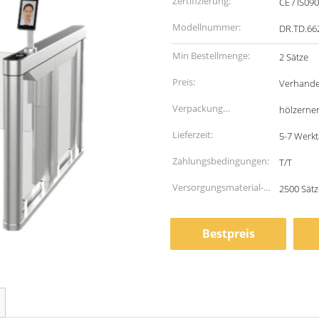
Zertifizierung:
CE / IS09
Modellnummer:
DR.TD.6
Min Bestellmenge:
2 Sätze
Preis:
Verhande
Verpackung
hölzerne
Informationen:
Lieferzeit:
5-7 Werk
Zahlungsbedingungen:
T/T
Versorgungsmaterial-
2500 Sät
Fähigkeit:
Bestpreis