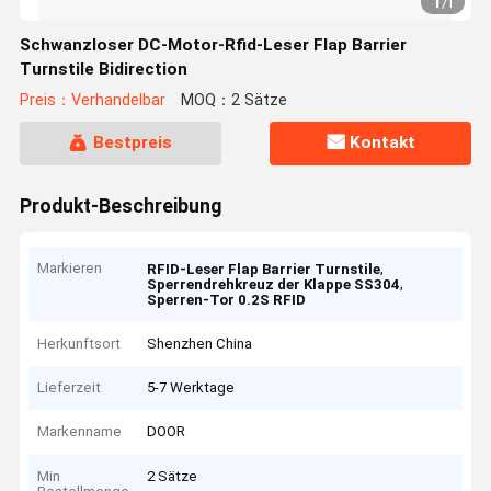
1
/
1
Schwanzloser DC-Motor-Rfid-Leser Flap Barrier
Turnstile Bidirection
Preis：Verhandelbar
MOQ：2 Sätze
Bestpreis
Kontakt
Produkt-Beschreibung
Markieren
,
RFID-Leser Flap Barrier Turnstile
,
Sperrendrehkreuz der Klappe SS304
Sperren-Tor 0.2S RFID
Herkunftsort
Shenzhen China
Lieferzeit
5-7 Werktage
Markenname
DOOR
Min
2 Sätze