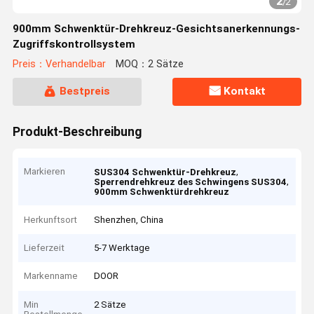
2
/
2
900mm Schwenktür-Drehkreuz-Gesichtsanerkennungs-
Zugriffskontrollsystem
Preis：Verhandelbar
MOQ：2 Sätze
Bestpreis
Kontakt
Produkt-Beschreibung
Markieren
,
SUS304 Schwenktür-Drehkreuz
,
Sperrendrehkreuz des Schwingens SUS304
900mm Schwenktürdrehkreuz
Herkunftsort
Shenzhen, China
Lieferzeit
5-7 Werktage
Markenname
DOOR
Min
2 Sätze