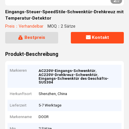
2
/
2
Eingangs-Steuer-SpeedStile-Schwenktür-Drehkreuz mit
Temperatur-Detektor
Preis：Verhandelbar
MOQ：2 Sätze
Bestpreis
Kontakt
Produkt-Beschreibung
Markieren
,
AC220V-Eingangs-Schwenktür
,
AC220V-Drehkreuz-Schwenktür
Eingangs-Schwenktür des Geschäfts-
SUS304
Herkunftsort
Shenzhen, China
Lieferzeit
5-7 Werktage
Markenname
DOOR
Min
2 Sätze