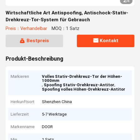
2
/
4
Wirtschaftliche Art Antispoofing, Antischock-Stativ-
Drehkreuz-Tor-System für Gebrauch
Preis：Verhandelbar
MOQ：1 Satz
Bestpreis
Kontakt
Produkt-Beschreibung
Markieren
Volles Stativ-Drehkreuz-Tor der Höhen-
1000mm
,
,
Spoofing Stativ-Drehkreuz-Antitor
Spoofing volles Höhen-Drehkreuz-Antitor
Herkunftsort
Shenzhen China
Lieferzeit
5-7 Werktage
Markenname
DOOR
Min
1 Satz