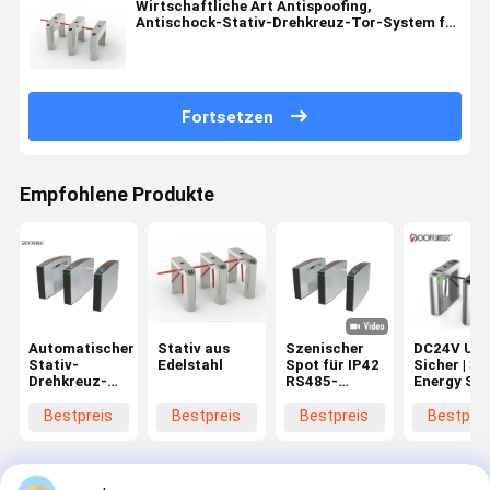
Wirtschaftliche Art Antispoofing,
Antischock-Stativ-Drehkreuz-Tor-System für
Gebrauch
Fortsetzen
Empfohlene Produkte
Automatischer
Stativ aus
Szenischer
DC24V Ult
Stativ-
Edelstahl
Spot für IP42
Sicher | 3
Drehkreuz-
RS485-
Energy Star
Tor-Eingang
Kommunikation
550mm
30-W-Stativ-
Hochfluss
Bestpreis
Bestpreis
Bestpreis
Bestprei
Drehkreuztor
Durchgan