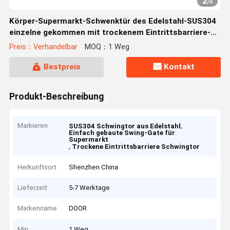
2
/
4
Körper-Supermarkt-Schwenktür des Edelstahl-SUS304
einzelne gekommen mit trockenem Eintrittsbarriere-
Tor
Preis：Verhandelbar
MOQ：1 Weg
Bestpreis
Kontakt
Produkt-Beschreibung
Markieren
,
SUS304 Schwingtor aus Edelstahl
Einfach gebaute Swing-Gate für
Supermarkt
,
Trockene Eintrittsbarriere Schwingtor
Herkunftsort
Shenzhen China
Lieferzeit
5-7 Werktage
Markenname
DOOR
Min
1 Weg