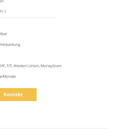
001
71-1
lbar
 Verpackung
 D/P, T/T, Western Union, MoneyGram
ze/Monate
Kontakt