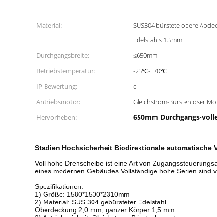
Material:
SUS304 bürstete obere Abde
Edelstahls 1.5mm
Durchgangsbreite:
≤650mm
Betriebstemperatur:
-25℃-+70℃
IP-Bewertung:
c
Antriebsmotor:
Gleichstrom-Bürstenloser Mo
650mm Durchgangs-voll
Hervorheben:
Stadien Hochsicherheit Biodirektionale automatische 
Voll hohe Drehscheibe ist eine Art von Zugangssteuerungsa
eines modernen Gebäudes.Vollständige hohe Serien sind vo
Spezifikationen:
1) Größe: 1580*1500*2310mm
2) Material: SUS 304 gebürsteter Edelstahl
Oberdeckung 2,0 mm, ganzer Körper 1,5 mm