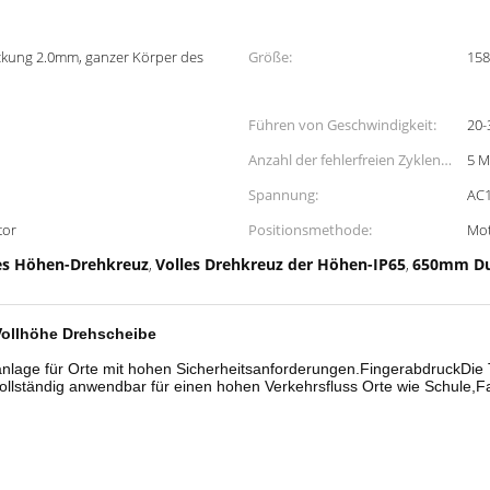
ckung 2.0mm, ganzer Körper des
Größe:
15
Führen von Geschwindigkeit:
20-
Anzahl der fehlerfreien Zyklen
5 M
zwischen zwei fehlern:
Spannung:
AC
tor
Positionsmethode:
Mot
es Höhen-Drehkreuz
Volles Drehkreuz der Höhen-IP65
650mm Du
,
,
Vollhöhe Drehscheibe
nlage für Orte mit hohen Sicherheitsanforderungen.FingerabdruckDie T
llständig anwendbar für einen hohen Verkehrsfluss Orte wie Schule,Fa