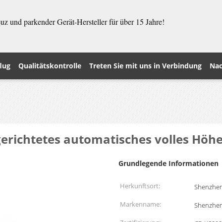
z und parkender Gerät-Hersteller für über 15 Jahre!
lug
Qualitätskontrolle
Treten Sie mit uns in Verbindung
Nac
gerichtetes automatisches volles Hö
Grundlegende Informationen
Herkunftsort:
Shenzhen
Markenname:
Shenzhe