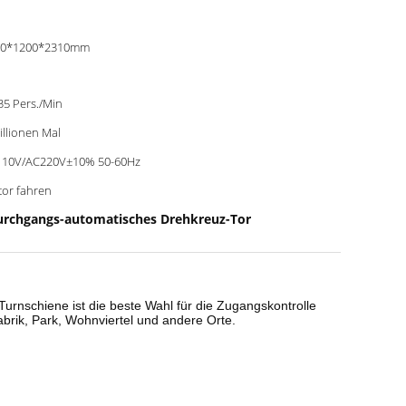
80*1200*2310mm
35 Pers./Min
illionen Mal
110V/AC220V±10% 50-60Hz
or fahren
rchgangs-automatisches Drehkreuz-Tor
urnschiene ist die beste Wahl für die Zugangskontrolle
brik, Park, Wohnviertel und andere Orte.