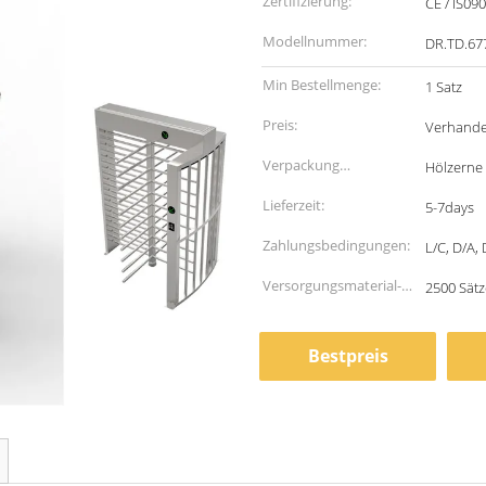
Zertifizierung:
CE / IS09
Modellnummer:
DR.TD.67
Min Bestellmenge:
1 Satz
Preis:
Verhande
Verpackung
Hölzerne
Informationen:
Lieferzeit:
5-7days
Zahlungsbedingungen:
L/C, D/A,
Versorgungsmaterial-
2500 Sät
Fähigkeit:
Bestpreis