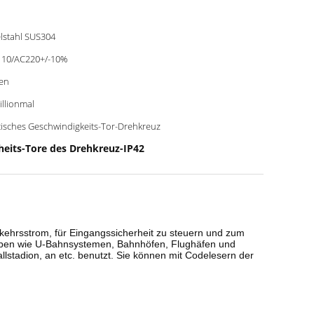
lstahl SUS304
10/AC220+/-10%
en
illionmal
isches Geschwindigkeits-Tor-Drehkreuz
heits-Tore des Drehkreuz-IP42
ehrsstrom, für Eingangssicherheit zu steuern und zum
tnaben wie U-Bahnsystemen, Bahnhöfen, Flughäfen und
stadion, an etc. benutzt. Sie können mit Codelesern der