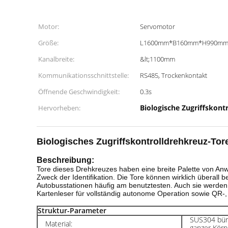
Motor:
Servomotor
Größe:
L1600mm*B160mm*H990m
Kanalbreite:
&lt;1100mm
Kommunikationsschnittstelle:
RS485, Trockenkontakt
Öffnende Geschwindigkeit:
0.3s
Biologische Zugriffskont
Hervorheben:
Biologisches Zugriffskontrolldrehkreuz-Tor
Beschreibung:
Tore dieses Drehkreuzes haben eine breite Palette von A
Zweck der Identifikation. Die Tore können wirklich übera
Autobusstationen häufig am benutztesten. Auch sie werden
Kartenleser für vollständig autonome Operation sowie QR-
Struktur-Parameter
SUS304 bür
Material:
ganzer Kör