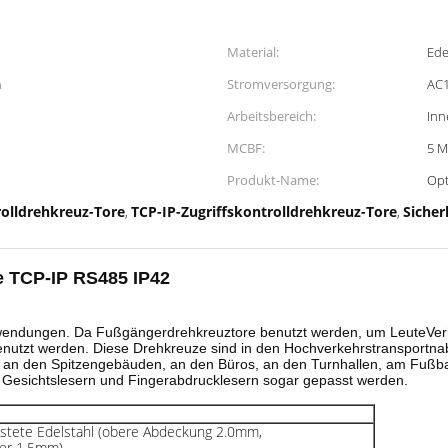
Material:
Ede
m
Stromversorgung:
AC1
Arbeitsbereich:
Inn
MCBF:
5 M
Produkt-Name:
Opt
rolldrehkreuz-Tore
TCP-IP-Zugriffskontrolldrehkreuz-Tore
Sicher
,
,
e TCP-IP RS485 IP42
nwendungen. Da Fußgängerdrehkreuztore benutzt werden, um LeuteVerk
ll benutzt werden. Diese Drehkreuze sind in den Hochverkehrstranspor
 an den Spitzengebäuden, an den Büros, an den Turnhallen, am Fußball
, Gesichtslesern und Fingerabdrucklesern sogar gepasst werden.
stete Edelstahl (obere Abdeckung 2.0mm,
per 1.5mm)