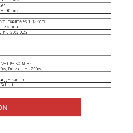
uer
×H990mm
0mm, maximales 1100mm
ich/Minute
schnellstes 0.3s
0V±10% 50-60Hz
00w, Doppelkern 200w
ung + Kodierer
Schnittstelle