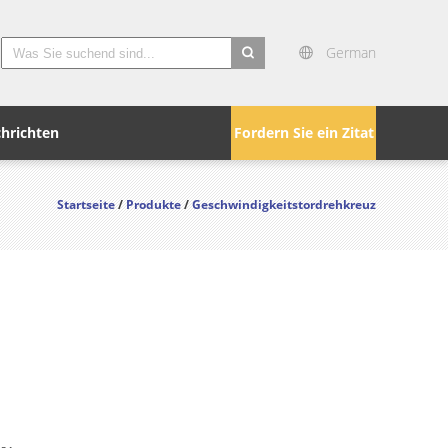
German
search
hrichten
Fordern Sie ein Zitat
Startseite
/
Produkte
/
Geschwindigkeitstordrehkreuz