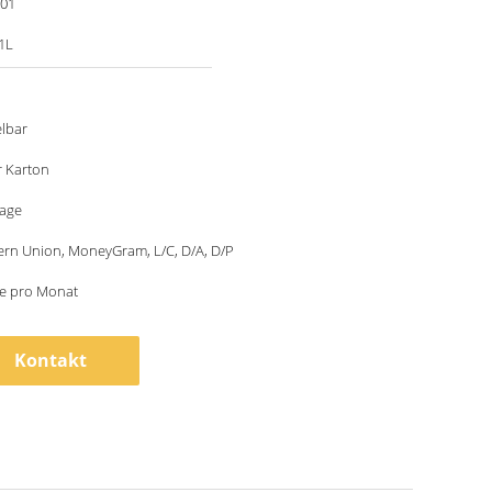
001
1L
lbar
r Karton
tage
ern Union, MoneyGram, L/C, D/A, D/P
ze pro Monat
Kontakt