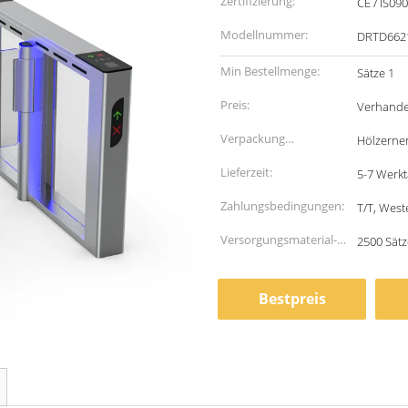
Zertifizierung:
CE / IS09
Modellnummer:
DRTD662
Min Bestellmenge:
Sätze 1
Preis:
Verhande
Verpackung
Hölzerne
Informationen:
Lieferzeit:
5-7 Werk
Zahlungsbedingungen:
T/T, West
Versorgungsmaterial-
2500 Sät
Fähigkeit:
Bestpreis