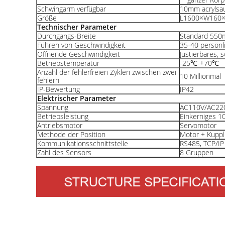
Schwingarm verfügbar
10mm acrylsa
Größe
L1600×W160
Technischer Parameter
Durchgangs-Breite
Standard 55
Führen von Geschwindigkeit
35-40 persönl
Öffnende Geschwindigkeit
Justierbares, 
Betriebstemperatur
-25℃-+70℃
Anzahl der fehlerfreien Zyklen zwischen zwei
10 Millionmal
fehlern
IP-Bewertung
IP42
Elektrischer Parameter
Spannung
AC110V/AC22
Betriebsleistung
Einkerniges 1
Antriebsmotor
Servomotor
Methode der Position
Motor + Kuppl
Kommunikationsschnittstelle
RS485, TCP/IP 
Zahl des Sensors
8 Gruppen