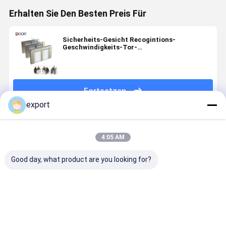
Erhalten Sie Den Besten Preis Für
Sicherheits-Gesicht Recogintions-
Geschwindigkeits-Tor-
Servobewegungszugriffskontrollsystem
Fortsetzen
export
Empfohlene Produkte
4:05 AM
Good day, what product are you looking for?
Smart Speed
Schnelligkeitsgatter
Dry Contact
Smartes
Gate
Fußgängerdrehscheibe
Signal High
Speed Gat
Drehscheibe
CE
End
Drehkreuz
Zugriffskontrolle
mit