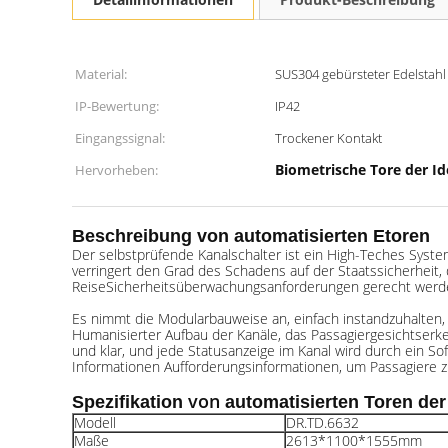
Material:
SUS304 gebürsteter Edelstahl
IP-Bewertung:
IP42
Eingangssignal:
Trockener Kontakt
Biometrische Tore der Id
Hervorheben:
Beschreibung von automatisierten Etoren
Der selbstprüfende Kanalschalter ist ein High-Teches System-
verringert den Grad des Schadens auf der Staatssicherheit
ReiseSicherheitsüberwachungsanforderungen gerecht werd
Es nimmt die Modularbauweise an, einfach instandzuhalten, e
Humanisierter Aufbau der Kanäle, das Passagiergesichtserke
und klar, und jede Statusanzeige im Kanal wird durch ein S
Informationen Aufforderungsinformationen, um Passagiere zu 
von
Spezifikation
automatisierten Toren der
Modell
DR.TD.6632
Maße
2613*1100*1555mm