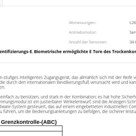
Abmessungen:
L2
Antriebsmotor:
Ser
Anzahl der Sensoren:
34 
entifizierungs-E
Biometrische ermöglichte E Tore des Trockenko
,
stufiges intelligentes Zugangsgerät, das allmählich sich mit der Reife v
, die durch den internationalen Bevölkerungsfluß verursacht wird und 
en.
infach zu benützen, und stark in der Kombination; es hat hohe Sicherhei
nnungsmodul ist ein justierbarer Winkelentwurf, sind die Anzeigen-Sch
oftware-System gesteuert, das auf einem eingebetteten industriellen Co
führen, um die Bedienungsanleitungen zu befolgen, die sicherer leistun
 Grenzkontrolle-(ABC)