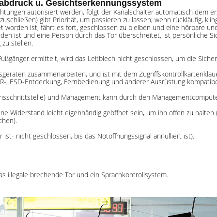
erabdruck u. Gesichtserkennungssystem
ichtungen autorisiert werden, folgt der Kanalschalter automatisch dem 
zuschließen) gibt Priorität, um passieren zu lassen; wenn rückläufig, kl
et worden ist, fährt es fort, geschlossen zu bleiben und eine hörbare un
 ist und eine Person durch das Tor überschreitet, ist persönliche Siche
zu stellen.
ußgänger ermittelt, wird das Leitblech nicht geschlossen, um die Siche
ngsgeräten zusammenarbeiten, und ist mit dem Zugriffskontrollkartenkl
CR-, ESD-Entdeckung, Fernbedienung und anderer Ausrüstung kompatibe
nsschnittstelle) und Management kann durch den Managementcomputer
ne Widerstand leicht eigenhändig geöffnet sein, um ihn offen zu halte
chen).
st- nicht geschlossen, bis das Notöffnungssignal annulliert ist).
s illegale brechende Tor und ein Sprachkontrollsystem.