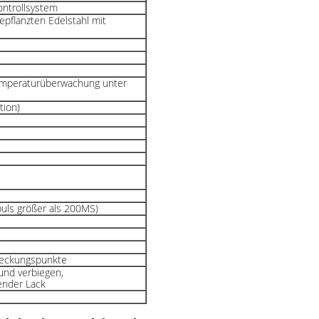
ontrollsystem
pflanzten Edelstahl mit
emperaturüberwachung unter
ion)
puls größer als 200MS)
tdeckungspunkte
und verbiegen,
ender Lack