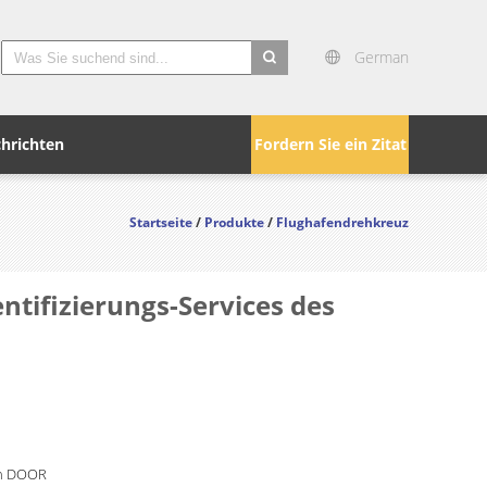
German
search
hrichten
Fordern Sie ein Zitat
Startseite
/
Produkte
/
Flughafendrehkreuz
tifizierungs-Services des
n DOOR