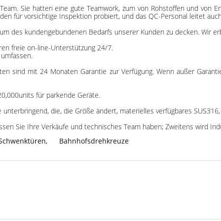
-Team. Sie hatten eine gute Teamwork, zum von Rohstoffen und von En
en für vorsichtige Inspektion probiert, und das QC-Personal leitet au
zum des kundengebundenen Bedarfs unserer Kunden zu decken. Wir er
en freie on-line-Unterstützung 24/7.
 umfassen.
ten sind mit 24 Monaten Garantie zur Verfügung. Wenn außer Garantie, 
 20,000units für parkende Geräte.
 unterbringend, die, die Größe ändert, materielles verfügbares SUS316, 
ssen Sie Ihre Verkäufe und technisches Team haben; Zweitens wird Indu
Schwenktüren
,
Bahnhofsdrehkreuze