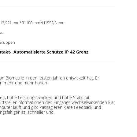
613,921 mm*B1100 mm*H1555,5 mm
vo
Gruppen
ntakt-
Automatisierte Schütze IP 42 Grenz
,
on Biometrie in den letzten Jahren entwickelt hat. Er
kann mehr und mehr hohen
t, hohe Leistungsfähigkeit und hohe Stabilität.
nittstelleninformationen des Eingangs wechselwirkenden klar
mputer läuft und gibt Passagieren klare Feedback und
gsfähiger ist, schneller und.