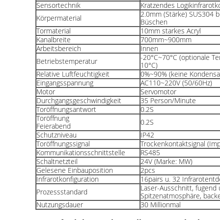
Sensortechnik
Kratzendes Logikinfrarotk
2.0mm (Stärke) SUS304 be
Körpermaterial
Büschen
Tormaterial
10mm starkes Acryl
Kanalbreite
700mm~900mm
Arbeitsbereich
Innen
-20°C~70°C (optionale T
Betriebstemperatur
10°C)
Relative Luftfeuchtigkeit
0%~90% (keine Kondensat
Eingangsspannung
AC110~220V (50/60Hz)
Motor
Servomotor
Durchgangsgeschwindigkeit
35 Person/Minute
Toröffnungsantwort
0.2S
Toröffnung
0.2S
Feierabend
Schutzniveau
IP42
Toröffnungssignal
Trockenkontaktsignal (Im
Kommunikationsschnittstelle
RS485
Schaltnetzteil
24V (Marke: MW)
Gelesene Einbauposition
2pcs
Infrarotkonfiguration
16pairs u. 32 Infraroten
Laser-Ausschnitt, fugend 
Prozessstandard
Spitzenatmosphäre, back
Nutzungsdauer
30 Millionmal