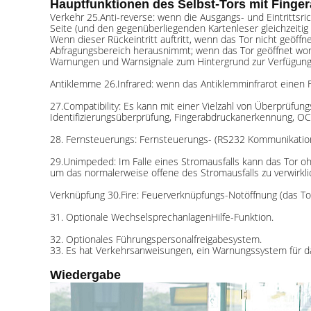
Hauptfunktionen des Selbst-Tors mit Fing
Verkehr 25.Anti-reverse: wenn die Ausgangs- und Eintrittsr
Seite (und den gegenüberliegenden Kartenleser gleichzeitig 
Wenn dieser Rückeintritt auftritt, wenn das Tor nicht geöffn
Abfragungsbereich herausnimmt; wenn das Tor geöffnet worden
Warnungen und Warnsignale zum Hintergrund zur Verfügung 
Antiklemme 26.Infrared: wenn das Antiklemminfrarot einen F
27.Compatibility: Es kann mit einer Vielzahl von Überprüfu
Identifizierungsüberprüfung, Fingerabdruckanerkennung, O
28. Fernsteuerungs: Fernsteuerungs- (RS232 Kommunikatio
29.Unimpeded: Im Falle eines Stromausfalls kann das Tor oh
um das normalerweise offene des Stromausfalls zu verwirkli
Verknüpfung 30.Fire: Feuerverknüpfungs-Notöffnung (das Tor i
31. Optionale WechselsprechanlagenHilfe-Funktion.
32. Optionales Führungspersonalfreigabesystem.
33. Es hat Verkehrsanweisungen, ein Warnungssystem für da
Wiedergabe