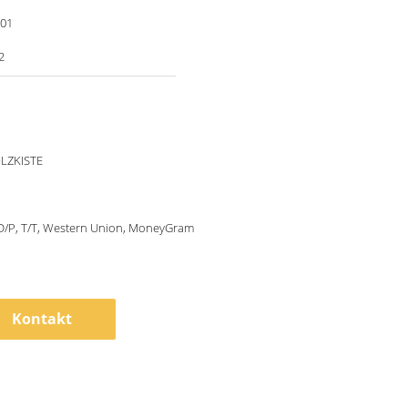
001
2
LZKISTE
 D/P, T/T, Western Union, MoneyGram
Kontakt