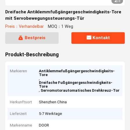
2
/
3
Dreifache Antiklemmfußgängergeschwindigkeits-Tore
mit Servobewegungssteuerungs-Tür
Preis：Verhandelbar
MOQ：1 Weg
Bestpreis
Kontakt
Produkt-Beschreibung
Markieren
Antiklemmefußgängergeschwindigkeits-
Tore
,
Dreifache Fußgängergeschwindigkeits-
Tore
,
Servomotorautomatisches Drehkreuz-Tor
Herkunftsort
Shenzhen China
Lieferzeit
5-7 Werktage
Markenname
DOOR