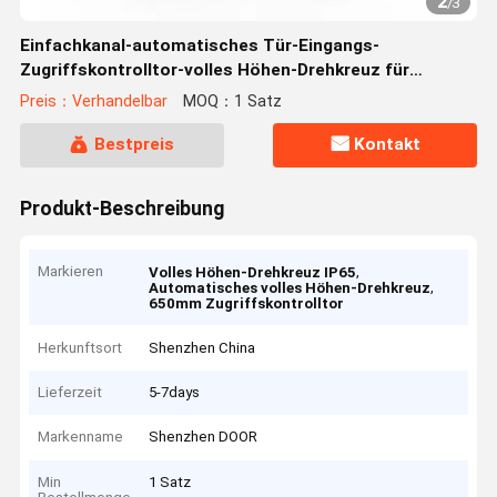
2
/
3
Einfachkanal-automatisches Tür-Eingangs-
Zugriffskontrolltor-volles Höhen-Drehkreuz für
Sicherheits-Projekt
Preis：Verhandelbar
MOQ：1 Satz
Bestpreis
Kontakt
Produkt-Beschreibung
Markieren
,
Volles Höhen-Drehkreuz IP65
,
Automatisches volles Höhen-Drehkreuz
650mm Zugriffskontrolltor
Herkunftsort
Shenzhen China
Lieferzeit
5-7days
Markenname
Shenzhen DOOR
Min
1 Satz