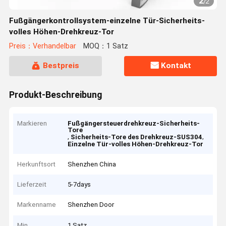
2
/
2
Fußgängerkontrollsystem-einzelne Tür-Sicherheits-
volles Höhen-Drehkreuz-Tor
Preis：Verhandelbar
MOQ：1 Satz
Bestpreis
Kontakt
Produkt-Beschreibung
Markieren
Fußgängersteuerdrehkreuz-Sicherheits-
Tore
,
,
Sicherheits-Tore des Drehkreuz-SUS304
Einzelne Tür-volles Höhen-Drehkreuz-Tor
Herkunftsort
Shenzhen China
Lieferzeit
5-7days
Markenname
Shenzhen Door
Min
1 Satz