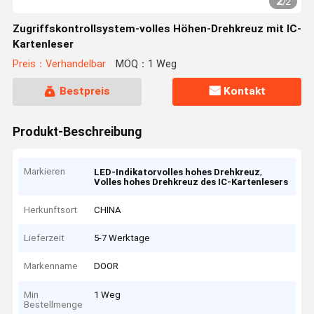
2
/
2
Zugriffskontrollsystem-volles Höhen-Drehkreuz mit IC-
Kartenleser
Preis：Verhandelbar
MOQ：1 Weg
Bestpreis
Kontakt
Produkt-Beschreibung
Markieren
,
LED-Indikatorvolles hohes Drehkreuz
Volles hohes Drehkreuz des IC-Kartenlesers
Herkunftsort
CHINA
Lieferzeit
5-7 Werktage
Markenname
DOOR
Min
1 Weg
Bestellmenge