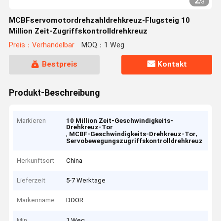
2
/
3
MCBFservomotordrehzahldrehkreuz-Flugsteig 10
Million Zeit-Zugriffskontrolldrehkreuz
Preis：Verhandelbar
MOQ：1 Weg
Bestpreis
Kontakt
Produkt-Beschreibung
Markieren
10 Million Zeit-Geschwindigkeits-
Drehkreuz-Tor
,
,
MCBF-Geschwindigkeits-Drehkreuz-Tor
Servobewegungszugriffskontrolldrehkreuz
Herkunftsort
China
Lieferzeit
5-7 Werktage
Markenname
DOOR
Min
1 Weg