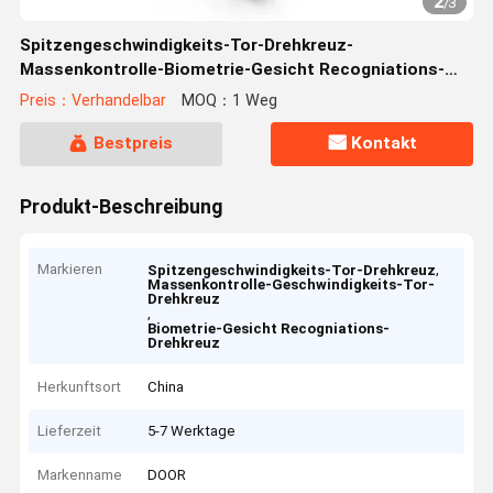
2
/
3
Spitzengeschwindigkeits-Tor-Drehkreuz-
Massenkontrolle-Biometrie-Gesicht Recogniations-
Drehkreuz
Preis：Verhandelbar
MOQ：1 Weg
Bestpreis
Kontakt
Produkt-Beschreibung
Markieren
,
Spitzengeschwindigkeits-Tor-Drehkreuz
Massenkontrolle-Geschwindigkeits-Tor-
Drehkreuz
,
Biometrie-Gesicht Recogniations-
Drehkreuz
Herkunftsort
China
Lieferzeit
5-7 Werktage
Markenname
DOOR