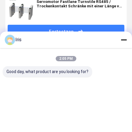
Servomotor Fastlane Turnstile RS485 /
Trockenkontakt Schränke mit einer Länge von
einem Meter
Fortsetzen
Iris
Empfohlene Produkte
2:05 PM
Good day, what product are you looking for?
Smart Speed
Schnelligkeitsgatter
Dry Contact
Smartes
Gate
Fußgängerdrehscheibe
Signal High
Speed Gat
Drehscheibe
CE
End
Drehkreuz
Zugriffskontrolle
mit
Drehscheibe
Servomoto
Bestpreis
Bestpreis
Bestpreis
Bestprei
für die
Zutrittsko