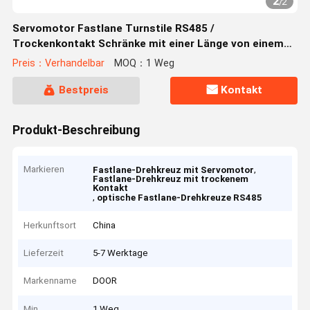
2
/
2
Servomotor Fastlane Turnstile RS485 /
Trockenkontakt Schränke mit einer Länge von einem
Meter
Preis：Verhandelbar
MOQ：1 Weg
Bestpreis
Kontakt
Produkt-Beschreibung
Markieren
,
Fastlane-Drehkreuz mit Servomotor
Fastlane-Drehkreuz mit trockenem
Kontakt
,
optische Fastlane-Drehkreuze RS485
Herkunftsort
China
Lieferzeit
5-7 Werktage
Markenname
DOOR
Min
1 Weg